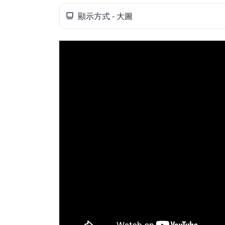
顯示方式 - 大圖
父親節好禮
租屋小家電
熱銷排行
新品快遞
免運專區