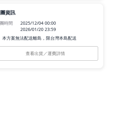
開團資訊
團時間
2025/12/04 00:00
2026/01/20 23:59
本方案無法配送離島，限台灣本島配送
島運費
$0
查看出貨／運費詳情
計出貨
訂單付款完成後 7 個工作日內依訂單順
序出貨。