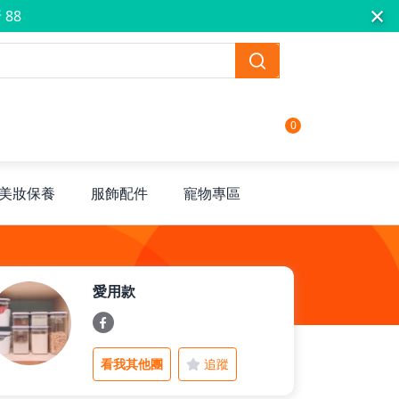
×
 88
0
美妝保養
服飾配件
寵物專區
愛用款
看我其他團
追蹤