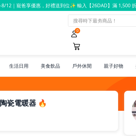
8-8/12｜寵爸享優惠，好禮送到位✨ 輸入【26DAD】滿 1,500 折
0
生活日用
美食飲品
戶外休閒
親子好物
熱溫控陶瓷電暖器 🔥