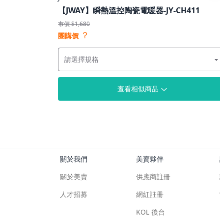
【JWAY】瞬熱溫控陶瓷電暖器-JY-CH411
市價 $1,680
？
團購價
查看相似商品
關於我們
美賣夥伴
關於美賣
供應商註冊
人才招募
網紅註冊
KOL 後台