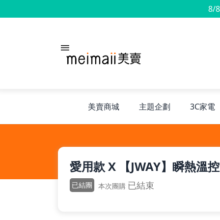
8/
美賣商城
主題企劃
3C家電
旅行神隊友
愛用款 X 【JWAY】瞬
露營凹豆咖
已結束
已結團
本次團購
兒童禮物