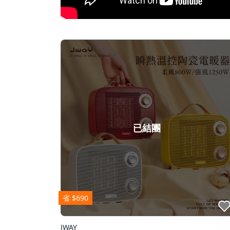
已結團
省 $690
點我收藏
JWAY