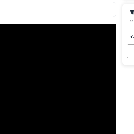
開
本
預