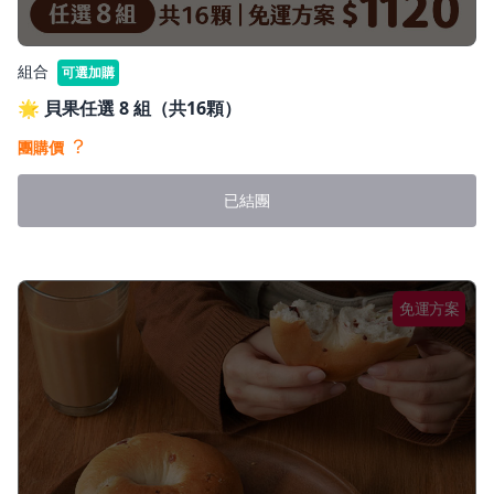
組合
可選加購
🌟 貝果任選 8 組（共16顆）
？
團購價
已結團
免運方案