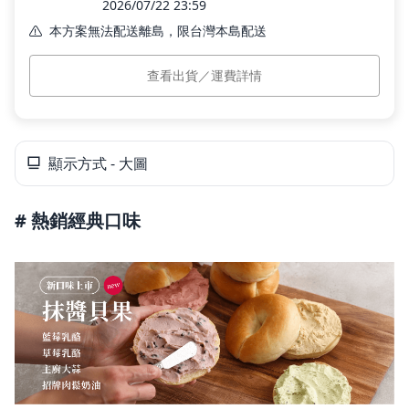
2026/07/22 23:59
本方案無法配送離島，限台灣本島配送
本島運費
$79
(滿 $1,120 免運)
查看出貨／運費詳情
預計出貨
訂單付款完成後 15 個工作日內依訂單順序出貨。
❤️招牌肉鬆奶油 / 主廚大蒜抹醬⭐請注意此兩個口味必須加熱
後才能食用
顯示方式 - 大圖
# 熱銷經典口味