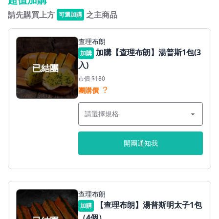
請先購買上方
之主商品
可選加購
查理布朗
加購【查理布朗】湯普斯1包(3
加購
入)
已結團
市價 $180
？
團購價
開團通知我
查理布朗
【查理布朗】湯普斯明太子1包
加購
（4個）