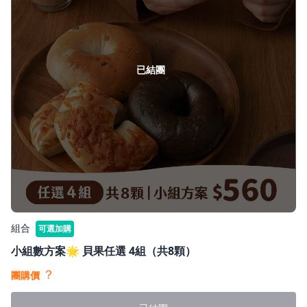
已結團
組合
可選加購
小組數方案🌟 貝果任選 4組（共8顆）
？
團購價