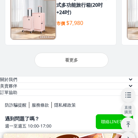
式多功能旅行箱(20吋
+24吋)
$7,980
市價
看更多
關於我們
關於美賣
美賣夥伴
供應商註冊
訂單協助
人才招募
訂單查詢
網紅註冊
防詐騙提醒
服務條款
隱私權政策
直接
常見問題
購買
KOL 後台
遇到問題了嗎？
聯絡LINE客服
週一至週五 10:00-17:00