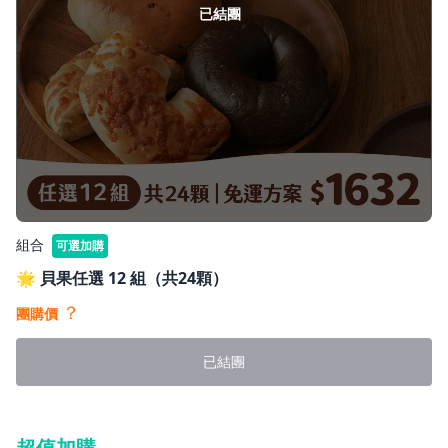
已結團
組合
可選加購
🌟 貝果任選 12 組（共24顆）
？
團購價
已結團
超值加購