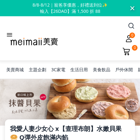
×
8/8-8/12｜寵爸享優惠，好禮送到位✨
輸入【26DAD】滿 1,500 折 88
0
0
美賣商城
主題企劃
3C家電
生活日用
美食飲品
戶外休閒
旅行神隊友
露營凹豆咖
我愛人妻少女心 x【查理布朗】水嫩貝果
🥯 Q彈外皮飽滿內餡
兒童禮物