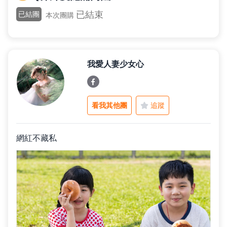
已結束
已結團
本次團購
父親節好禮
我愛人妻少女心
租屋小家電
熱銷排行
看我其他團
追蹤
網紅不藏私
新品快遞
免運專區