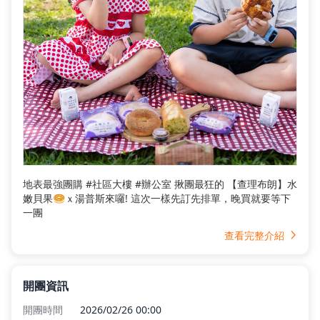
地表最強團購 #社區大樓 #辦公室 揪團最狂的 【查理布朗】水
嫩貝果🥯ｘ湯普斯來囉! 這次一樣先訂先排單，晚買就要等下
一團
查看完整介紹
開團資訊
開團時間
2026/02/26 00:00