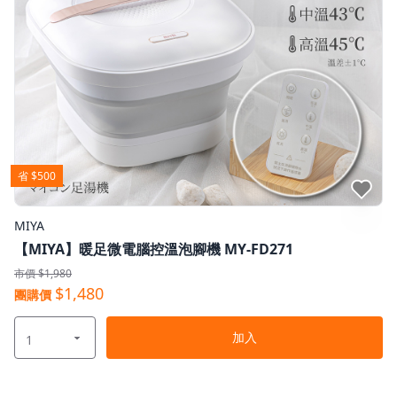
省 $500
點我收藏
MIYA
【MIYA】暖足微電腦控溫泡腳機 MY-FD271
市價 $1,980
$1,480
團購價
加入