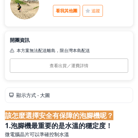
看我其他團
追蹤
父親節好禮
開團資訊
租屋小家電
本方案無法配送離島，限台灣本島配送
本島運費
$0
熱銷排行
查看出貨／運費詳情
預計出貨
訂單付款完成後 5 個工作日內依訂單順序出貨。
新品快遞
顯示方式 - 大圖
免運專區
該怎麼選擇安全有保障的泡腳機呢？
1.泡腳機最重要的是水溫的穩定度！
微電腦晶片可以準確控制水溫