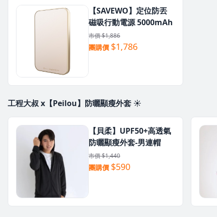
【SAVEWO】定位防丟
磁吸行動電源 5000mAh
市價 $1,886
$1,786
團購價
工程大叔 x【Peilou】防曬顯瘦外套 ☀️
【貝柔】UPF50+高透氣
防曬顯瘦外套-男連帽
市價 $1,440
$590
團購價