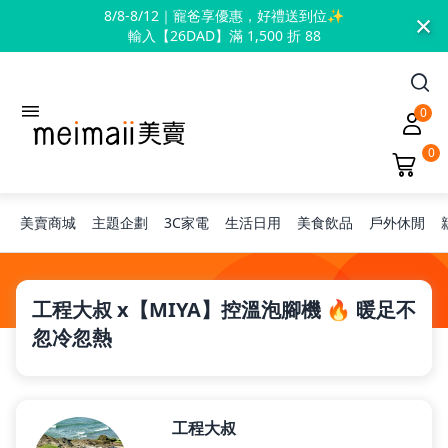
×
8/8-8/12｜寵爸享優惠，好禮送到位✨
輸入【26DAD】滿 1,500 折 88
0
0
美賣商城
主題企劃
3C家電
生活日用
美食飲品
戶外休閒
旅行神隊友
工程大叔 x【MIYA】控溫泡腳機 🔥 暖足不
忽冷忽熱
露營凹豆咖
工程大叔
兒童禮物