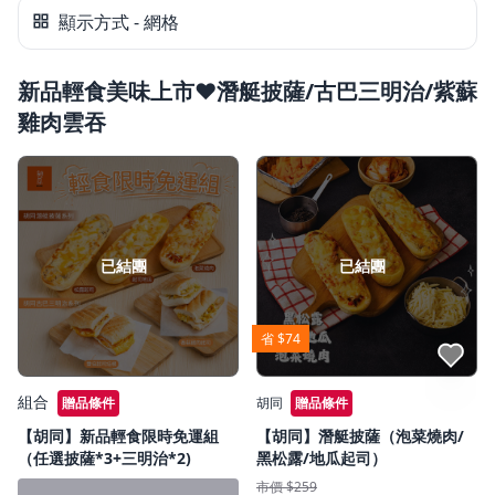
看此區商品
胡同冷凍
顯示方式 - 網格
本島運費
$200
(滿 $2,000 免運)
新品輕食美味上市❤️潛艇披薩/古巴三明治/紫蘇
🌟胡同新品優惠活動🌟滿額NT$2,000元即贈【胡同】起司牛
雞肉雲吞
肉捲*1條，可累贈（買越多送越多）
已結團
已結團
省 $74
點我收藏
組合
贈品條件
胡同
贈品條件
【胡同】新品輕食限時免運組
【胡同】潛艇披薩（泡菜燒肉/
（任選披薩*3+三明治*2)
黑松露/地瓜起司）
市價 $259