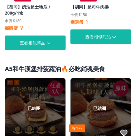
【胡同】奶油起士地瓜 /
【胡同】起司牛肉捲
200g/1盒
市價 $150
？
市價 $180
團購價
？
團購價
查看相似商品
查看相似商品
A5和牛漢堡排菠蘿油🔥必吃銷魂美食
任選
原味
4入
已結團
已結團
省 $77
點我收藏