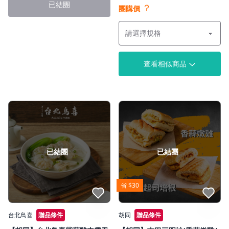
已結團
？
團購價
查看相似商品
已結團
已結團
省 $30
點我收藏
點我收藏
台北鳥喜
贈品條件
胡同
贈品條件