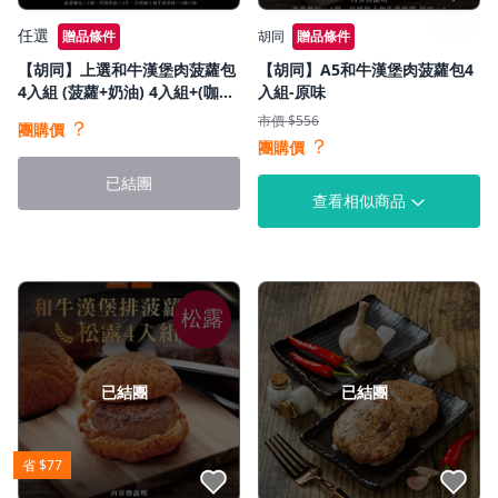
任選
贈品條件
胡同
贈品條件
【胡同】上選和牛漢堡肉菠蘿包
【胡同】A5和牛漢堡肉菠蘿包4
4入組 (菠蘿+奶油) 4入組+(咖
入組-原味
哩/香草/黑胡椒/麻辣)漢堡排任
市價 $556
？
團購價
選四顆
？
團購價
已結團
查看相似商品
松露
已結團
已結團
省 $77
點我收藏
點我收藏