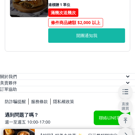
達標贈 1 單位
滿幾次送幾次
條件商品總額 $2,000 以上
開團通知我
關於我們
關於美賣
美賣夥伴
供應商註冊
訂單協助
人才招募
訂單查詢
網紅註冊
防詐騙提醒
服務條款
隱私權政策
直接
常見問題
購買
KOL 後台
遇到問題了嗎？
聯絡LINE客服
週一至週五 10:00-17:00