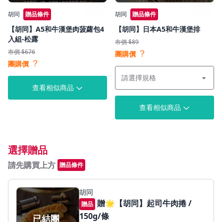
胡同
贈品條件
胡同
贈品條件
【胡同】A5和牛漢堡肉菠蘿包4
【胡同】日本A5和牛漢堡排
入組-松露
市價 $89
？
市價 $676
團購價
？
團購價
查看相似商品
查看相似商品
選擇贈品
請先購買上方
贈品條件
胡同
贈🌟【胡同】起司牛肉捲 /
贈品
150g/條
已結團