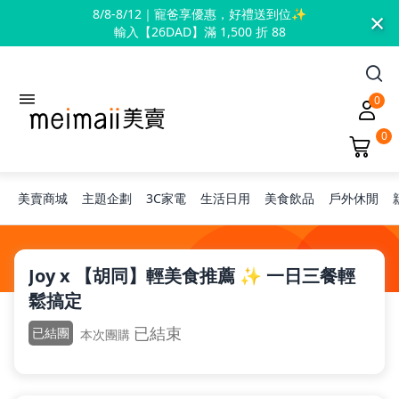
×
8/8-8/12｜寵爸享優惠，好禮送到位✨
輸入【26DAD】滿 1,500 折 88
0
0
美賣商城
主題企劃
3C家電
生活日用
美食飲品
戶外休閒
旅行神隊友
Joy x 【胡同】輕美食推薦 ✨ 一日三餐輕
鬆搞定
露營凹豆咖
已結束
已結團
本次團購
兒童禮物