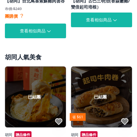
【胡同】台北鳥喜紫蘇雞肉雲吞
【胡同】古巴三明治(香蒜嫩雞/
雙倍起司培根）
市價 $249
？
團購價
查看相似商品
查看相似商品
胡同人氣美食
已結團
已結團
省 $61
點我收藏
點我收藏
胡同
贈品條件
胡同
贈品條件