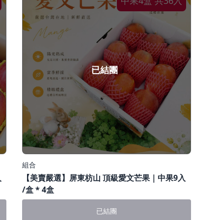
中果4盒 共36入
已結團
組合
入
【美賣嚴選】屏東枋山 頂級愛文芒果｜中果9入
/盒 * 4盒
已結團