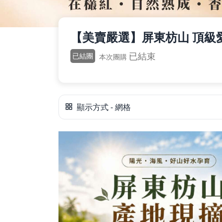
父親節好禮
【美賣嚴選】屏東枋山 頂級
已結束
已結團
本次團購
租屋小家電
熱銷排行
顯示方式 - 網格
新品快遞
免運專區