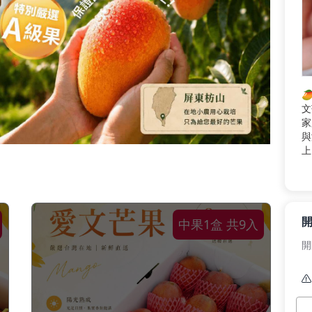

文
家
與
上
地
1
郁
不
節
中果1盒 共9入

開
感
本