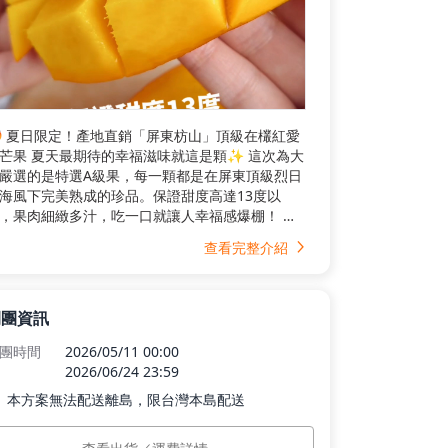
 夏日限定！產地直銷「屏東枋山」頂級在欉紅愛
芒果 夏天最期待的幸福滋味就這是顆✨ 這次為大
嚴選的是特選A級果，每一顆都是在屏東頂級烈日
海風下完美熟成的珍品。保證甜度高達13度以
，果肉細緻多汁，吃一口就讓人幸福感爆棚！ 產
每日現摘現送，直接從果園新鮮宅配到你家 🔥
查看完整介紹
00% 在欉紅自然熟成 🔥 紅潤外皮高甜度，香氣濃
炸裂 🔥 纖維細緻不卡牙，口口爆汁且甜而不膩
論送禮、自吃都很適合，現在買越多越划算！ 季
限定，錯過就要等明年 芒果控請把握這一波 🥭
開團資訊
 👉🏻 私訊小編了解更多！！ #芒果 #屏東枋山 #質
團時間
2026/05/11 00:00
開箱室".
2026/06/24 23:59
本方案無法配送離島，限台灣本島配送
島運費
$0