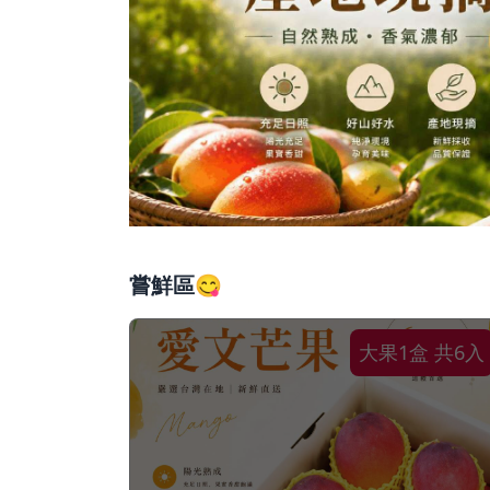
嘗鮮區😋
大果1盒 共6入