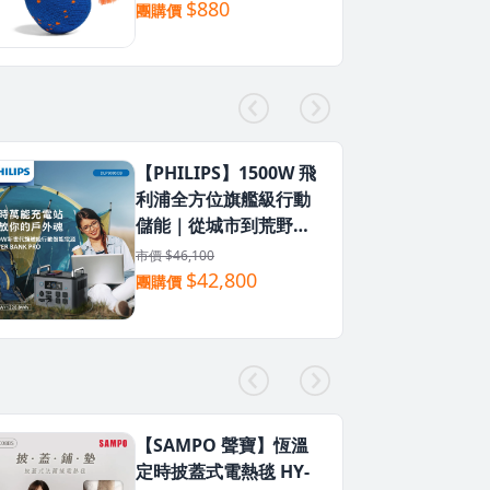
$880
團購價
【PHILIPS】1500W 飛
利浦全方位旗艦級行動
儲能｜從城市到荒野，
你的隨行萬能充電站
市價 $46,100
$42,800
團購價
【SAMPO 聲寶】恆溫
定時披蓋式電熱毯 HY-