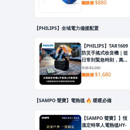
遜銷售破萬顆
$880
團購價
【PHILIPS】全域電力備援配置
【PHILIPS】TAR1609
防災手搖式收音機｜從
日常到緊急時刻，萬能
收音機一台在手安心無
市價 $2,280
憂！
$1,680
團購價
【SAMPO 聲寶】電熱毯 🔥 暖暖必備
【SAMPO 聲寶】】恆
溫定時單人電熱毯HY-