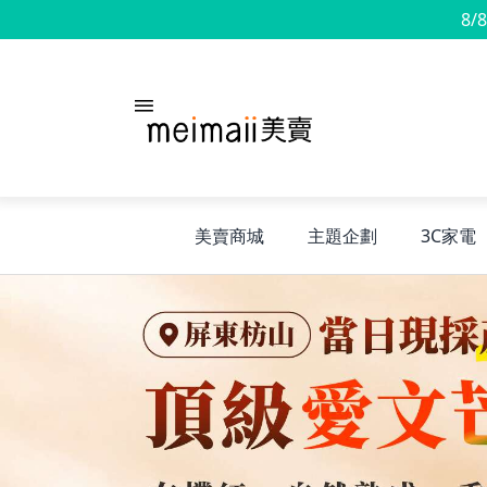
8/
美賣商城
主題企劃
3C家電
旅行神隊友
露營凹豆咖
兒童禮物