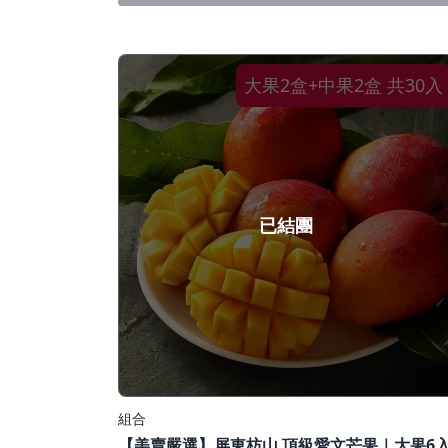
大果2盒+中果2盒 共30入
已結團
組合
【美賣嚴選】屏東枋山 頂級愛文芒果｜大果6