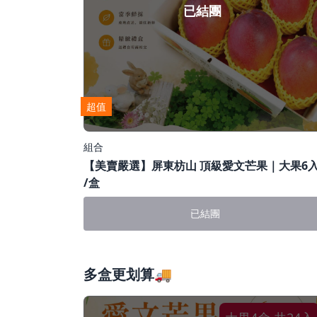
已結團
超值
組合
【美賣嚴選】屏東枋山 頂級愛文芒果｜大果6
/盒
已結團
多盒更划算🚚