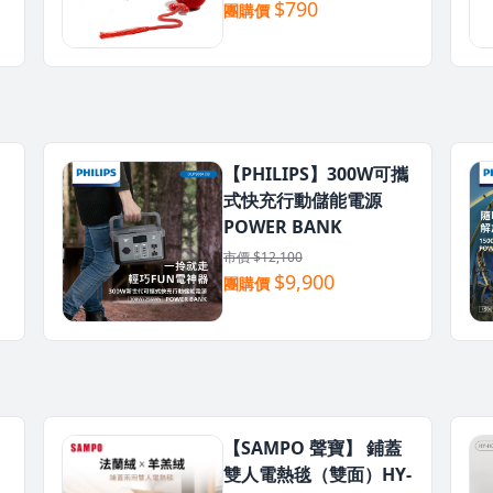
犬 亞馬遜銷售破萬顆
$790
團購價
【PHILIPS】300W可攜
式快充行動儲能電源
POWER BANK
市價 $12,100
$9,900
團購價
【SAMPO 聲寶】 鋪蓋
雙人電熱毯（雙面）HY-