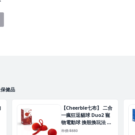
 送保健品
狗
【Cheerble七布】 二合
一瘋狂逗貓球 Duo2 寵
物電動球 換殼換玩法 寵
馬
物互動玩具 適用小型貓
市價 $880