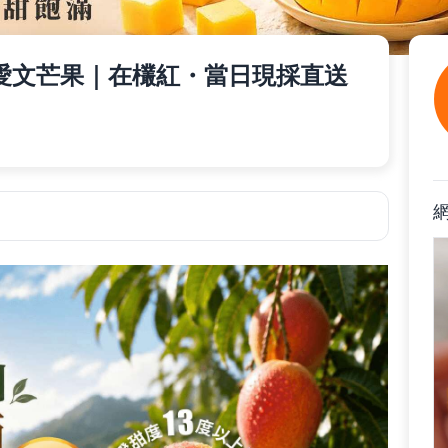
愛文芒果｜在欉紅・當日現採直送