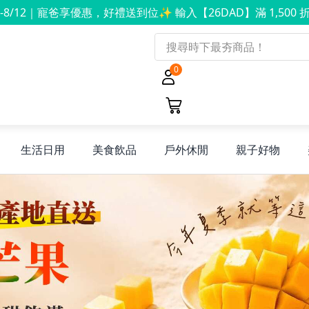
8-8/12｜寵爸享優惠，好禮送到位✨ 輸入【26DAD】滿 1,500 折
0
生活日用
美食飲品
戶外休閒
親子好物