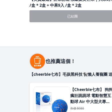
/盒 * 2盒 + 中果9入 /盒 * 2盒
已結團
也推薦這個！
【cheerble七布】毛孩黑科技🐈‍⬛懶人養寵團
【Cheerble七布】 狗
瘋狂跳跳球 電動智慧互
動球 Air 中大型犬專用
自動移動 彈跳 旋轉 亞
市價 $980