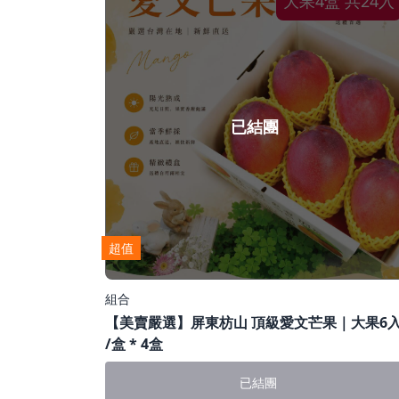
大果4盒 共24入
已結團
超值
組合
【美賣嚴選】屏東枋山 頂級愛文芒果｜大果6
/盒 * 4盒
已結團