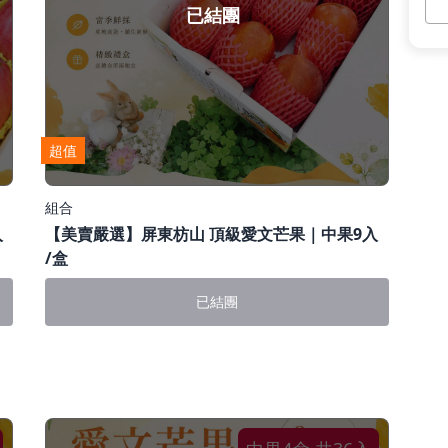
預
已結團
超值
組合
入
【美賣嚴選】屏東枋山 頂級愛文芒果｜中果9入
/盒
已結團