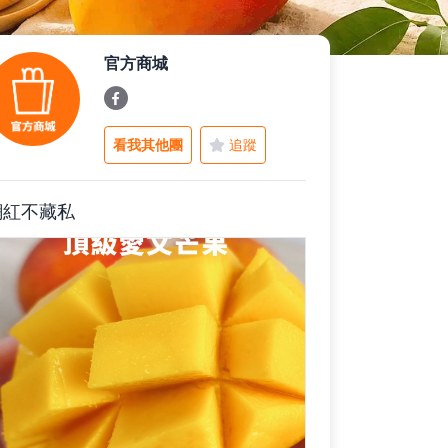
官方商城
看我其他團
追蹤
網紅不藏私