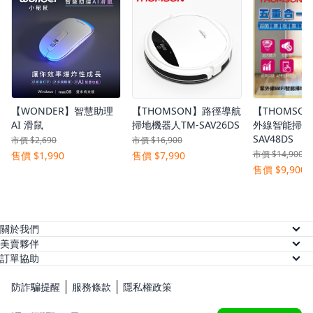
【WONDER】智慧助理
【THOMSON】路徑導航
【THOMSON
AI 滑鼠
掃地機器人TM-SAV26DS
外線智能掃地
SAV48DS
市價 $2,690
市價 $16,900
市價 $14,900
售價 $1,990
售價 $7,990
售價 $9,900
關於我們
關於美賣
美賣夥伴
供應商註冊
訂單協助
人才招募
訂單查詢
網紅註冊
防詐騙提醒
服務條款
隱私權政策
常見問題
KOL 後台