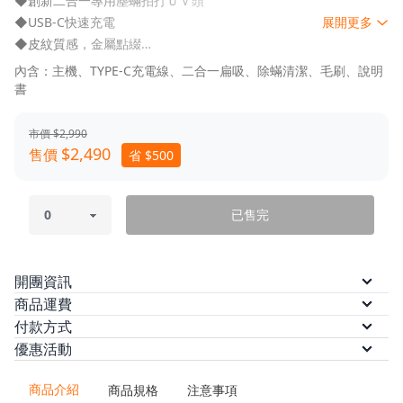
◆創新二合一專用塵蟎拍打ＵＶ頭
◆USB-C快速充電
展開更多
◆皮紋質感，金屬點綴
◆超大7Kpa吸力
內含：主機、TYPE-C充電線、二合一扁吸、除蟎清潔、毛刷、說明
◆最常使用達25分鐘
書
◆加長伸縮毛刷
◆2200毫安培高效鋰電池
市價 $2,990
$2,490
售價
省 $500
已售完
開團資訊
預計出貨
訂單付款完成後 5 個工作日內依訂單順序
商品運費
出貨。
本方案無法配送離島，限台灣本島配送
付款方式
/
/
/
優惠活動
本島運費
ATM轉帳
信用卡
$100
(滿 $1,000 免運)
信用卡分期（三期）
信用卡分期
◆
8.8-8.12｜寵爸享優惠，好禮送到位✨ 輸入【26DAD】滿
/
/
/
/
（六期）
LINE Pay
悠遊付
AFTEE 先買後付
全支
1,500 折 88
商品介紹
/
商品規格
注意事項
付
街口支付