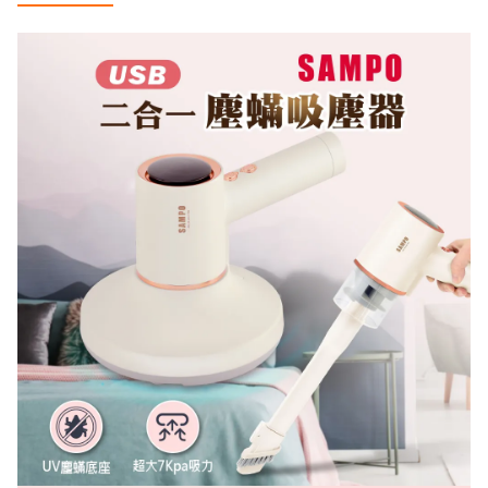
金流優惠
悠遊付
AFTEE 先享後付
美賣獨家！分 3 期 0 
滿千最高8%現金回饋｜每月指定
週五最高再疊$150。了解更多