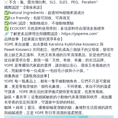
╳ 不含：氯、螢光增白劑、SLS、SLES、PEG、Paraben"
國際認證 "【環保承諾】
✅Natural Ingredients：超過90%植物來源成分
✅Eco friendly：包裝可回收、可再填充
✅VIVA! 認證：無動物成分、不做動物實驗
✅ ECOCERT 天然原料使用準則：多項原料符合環境友善標準
🔗 了解更多品牌理念與國際認證：https://yopeme.com"
品牌故事 【從家庭出發的潔淨革命】
YOPE 來自波蘭，由夫妻檔 Karolina Kuklińska-Kosowicz 與
Paweł Kosowicz 共同創立。他們在成為三個孩子的父母後，發現市
面上缺乏真正溫和、天然又有美感的日常清潔產品。於是他們決定
從自家需求出發，創造一個「天然、有效、有趣」的生活品牌。
YOPE 是專屬現代家庭的選擇，讓你能以安心、環保又有風格的方
式，照顧家中每一位成員──包括毛小孩與小小孩。"
插畫典故 "【讓瓶身說故事】
YOPE 每一瓶產品上，都有一隻手繪動物角色，它們不只是可愛插
畫，更是香氛背後的「個性化象徵」，不同香氣，來自不同的溫柔
守護者，YOPE 將生活的潔淨儀式變得更有溫度，也更有風格。
鼬鼠 × 薰衣草 | 這隻細膩敏銳的小動物代表著潔癖與秩序，就如薰
衣草香的安定與潔淨，守護家中安靜的時刻。
貓咪 × 綠茶 | 靈活、優雅卻極度潔癖的貓，象徵對生活質感的講究
與細膩感受，正是 YOPE 對日常清潔的溫柔態度。