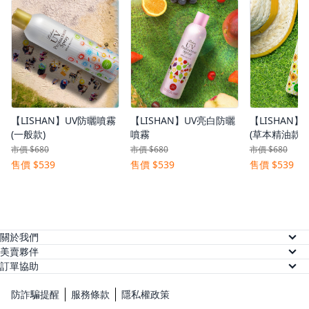
【LISHAN】UV防曬噴霧
【LISHAN】UV亮白防曬
【LISHAN
(一般款)
噴霧
(草本精油款)
市價 $680
市價 $680
市價 $680
售價 $539
售價 $539
售價 $539
關於我們
關於美賣
美賣夥伴
供應商註冊
訂單協助
人才招募
訂單查詢
網紅註冊
防詐騙提醒
服務條款
隱私權政策
常見問題