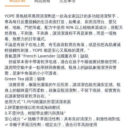
商品介紹
商品規格
注意事項
/
/
/
/
（六期）
LINE Pay
悠遊付
AFTEE 先買後付
全支
/
付
街口支付
YOPE 香氛植萃萬用清潔劑是一款為全家設計的多功能清潔幫手，
金流優惠
專為每日反覆接觸的生活表面打造，如餐桌、廚房流理台、嬰兒
椅、地板、門把等處。配方中使用 90% 以上植物來源成分，搭配天
悠遊付
AFTEE 先享後付
然香氛，不刺激、不刺鼻，讓清潔過程不再是家務，而是一場無
毒、無壓力的日常儀式。
美賣獨家！分 3 期 0 
滿千最高8%現金回饋｜每月指定
不論是有孩子在地上爬、有毛孩喜歡窩在角落，或是你想為肌膚減
週五最高再疊$150。了解更多
輕接觸性刺激，YOPE 都是安心又風格的選擇。"
香氣選擇 "French Lavender 法國薰衣草｜鼬鼠
舒緩草本香中帶著乾淨皂感，適合在孩子午睡後擦拭整個空間，
讓房間空氣中多一點寧靜與療癒感。瓶身上的鼬鼠象徵潔淨與警
覺，是家中角落的小小守護者。
Green Tea 綠茶｜貓咪
淡雅茶香，像陽光灑落的午后煎茶，讓清潔也能充滿安定感。瓶
身上的貓咪靈巧而柔軟，就像這瓶清潔劑，不留下痕跡、卻實實在
在讓家變得更乾淨自在。"
使用方式 "1.均勻噴灑於所需清潔表面
2.靜置數秒後以乾布或海綿擦拭
3.不需沖洗，輕鬆帶走髒污與異味"
安心成分 "✓ 陰離子界面活性劑：具有良好清潔力，刺激性相對低
✓ 非離子界面活性劑：穩定去汙，適合日常高頻使用