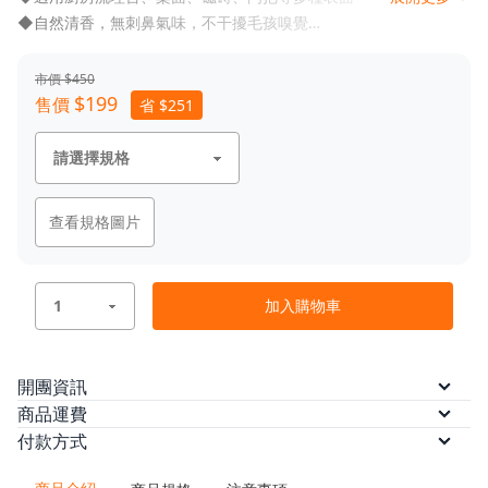
◆自然清香，無刺鼻氣味，不干擾毛孩嗅覺
◆不含氯、螢光劑、SLS、SLES、PEG 與對羥基苯甲酸酯
◆寵物、嬰幼兒家庭適用，守護全家人的日常潔淨
市價 $450
◆FSC 認證紙材包裝，對地球更友善
$199
售價
省 $251
查看規格圖片
加入購物車
開團資訊
預計出貨
訂單付款完成後 5 個工作日內依訂單順序
商品運費
出貨。
本方案無法配送離島，限台灣本島配送
付款方式
/
/
/
本島運費
ATM轉帳
信用卡
$80
(滿 $1,000 免運)
信用卡分期（三期）
信用卡分期