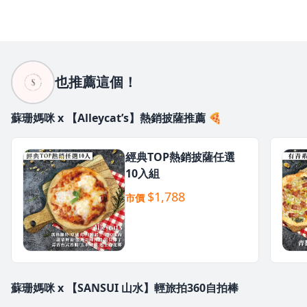
也推薦這個！
蘇珊媽咪 x 【Alleycat’s】熱銷披薩推薦 🍕
經典TOP熱銷披薩任選
10入組
$1,788
市價
蘇珊媽咪 x 【SANSUI 山水】輕旅拍360自拍棒