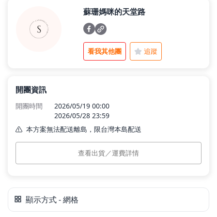
蘇珊媽咪的天堂路
父親節好禮
看我其他團
追蹤
租屋小家電
開團資訊
熱銷排行
開團時間
2026/05/19 00:00
2026/05/28 23:59
本方案無法配送離島，限台灣本島配送
新品快遞
本島運費
$0
查看出貨／運費詳情
預計出貨
訂單付款完成後 5 個工作日內依訂單順序出貨。
免運專區
顯示方式 - 網格