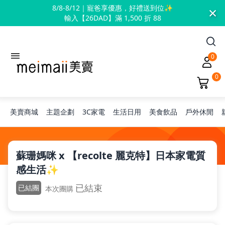
×
8/8-8/12｜寵爸享優惠，好禮送到位✨
輸入【26DAD】滿 1,500 折 88
0
0
美賣商城
主題企劃
3C家電
生活日用
美食飲品
戶外休閒
旅行神隊友
蘇珊媽咪 x 【recolte 麗克特】日本家電質
感生活✨
露營凹豆咖
已結束
已結團
本次團購
兒童禮物