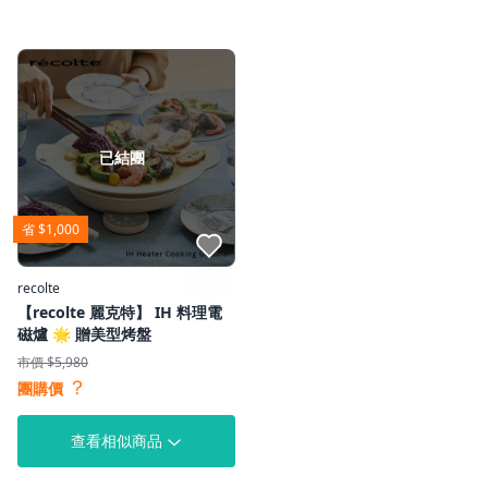
已結團
省 $1,000
點我收藏
recolte
【recolte 麗克特】 IH 料理電
磁爐 🌟 贈美型烤盤
市價 $5,980
？
團購價
查看相似商品