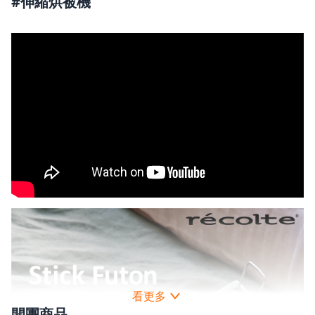
#伸縮烘被機
開團商品