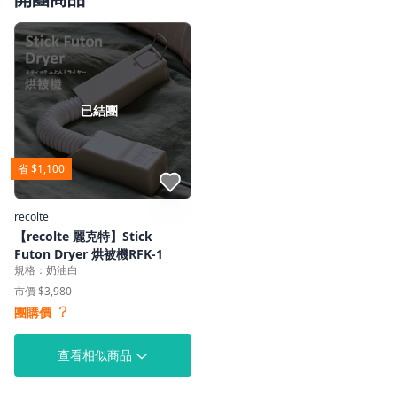
已結團
省 $1,100
點我收藏
recolte
【recolte 麗克特】Stick
Futon Dryer 烘被機RFK-1
規格：奶油白
市價 $3,980
？
團購價
查看相似商品