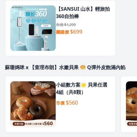
【SANSUI 山水】輕旅拍
360自拍棒
市價 $1,299
$699
團購價
蘇珊媽咪 x 【查理布朗】水嫩貝果 🥯 Q彈外皮飽滿內餡
小組數方案🌟 貝果任選
4組（共8顆）
$560
市價