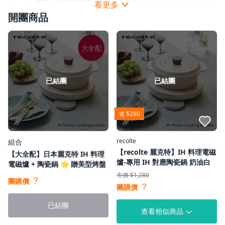
開團商品
大全配
已結團
已結團
省 $290
點我收藏
recolte
組合
【recolte 麗克特】IH 料理電磁
【大全配】日本麗克特 IH 料理
爐-專用 IH 對應陶瓷鍋 奶油白
電磁爐 + 陶瓷鍋 🌟 贈美型烤盤
市價 $1,280
？
團購價
？
團購價
已結團
查看相似商品