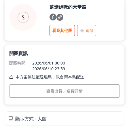
蘇珊媽咪的天堂路
父親節好禮
看我其他團
追蹤
租屋小家電
開團資訊
熱銷排行
開團時間
2026/06/01 00:00
2026/06/10 23:59
本方案無法配送離島，限台灣本島配送
新品快遞
本島運費
$0
查看出貨／運費詳情
7-11常溫超取
$0
免運專區
全家常溫超取
$0
預計出貨
訂單付款完成後 5 個工作日內依訂單順序出貨。
顯示方式 - 大圖