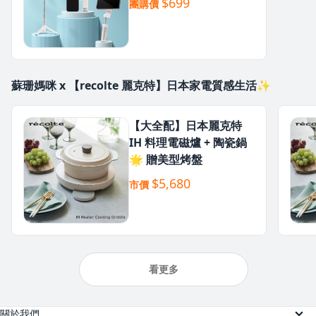
$699
團購價
蘇珊媽咪 x 【recolte 麗克特】日本家電質感生活✨
【大全配】日本麗克特
IH 料理電磁爐 + 陶瓷鍋
🌟 贈美型烤盤
$5,680
市價
看更多
關於我們