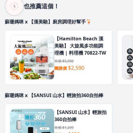
也推薦這個！
蘇珊媽咪 x 【漢美馳】廚房調理好幫手🍹
【Hamilton Beach 漢
美馳】 大旋風多功能調
理機 | 料理機 70822-TW
市價 $5,990
$2,590
團購價
蘇珊媽咪 x 【SANSUI 山水】輕旅拍360自拍棒
【SANSUI 山水】輕旅拍
360自拍棒
市價 $1,299