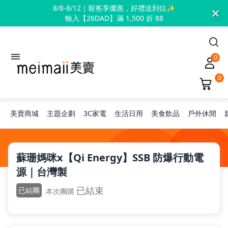
×
8/8-8/12｜寵爸享優惠，好禮送到位✨
輸入【26DAD】滿 1,500 折 88
0
0
美賣商城
主題企劃
3C家電
生活日用
美食飲品
戶外休閒
旅行神隊友
蘇珊媽咪x【Qi Energy】SSB 防爆行動電
源｜台灣製
露營凹豆咖
已結束
已結團
本次團購
兒童禮物