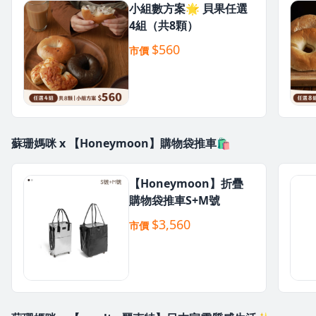
小組數方案🌟 貝果任選
4組（共8顆）
$560
市價
蘇珊媽咪 x 【Honeymoon】購物袋推車🛍️
【Honeymoon】折疊
購物袋推車S+M號
$3,560
市價