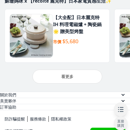
蘇珊媽咪 x 【recolte 麗克特】日本家電質感生活✨
【大全配】日本麗克特
IH 料理電磁爐 + 陶瓷鍋
🌟 贈美型烤盤
$5,680
市價
看更多
關於我們
關於美賣
美賣夥伴
供應商註冊
訂單協助
人才招募
訂單查詢
網紅註冊
防詐騙提醒
服務條款
隱私權政策
直接
常見問題
購買
KOL 後台