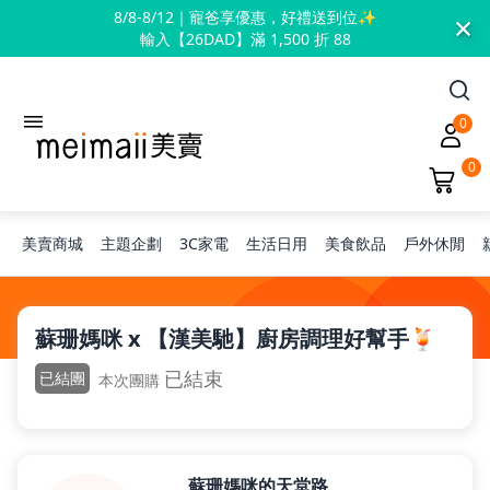
×
8/8-8/12｜寵爸享優惠，好禮送到位✨
輸入【26DAD】滿 1,500 折 88
0
0
美賣商城
主題企劃
3C家電
生活日用
美食飲品
戶外休閒
旅行神隊友
蘇珊媽咪 x 【漢美馳】廚房調理好幫手🍹
已結束
已結團
本次團購
露營凹豆咖
兒童禮物
蘇珊媽咪的天堂路