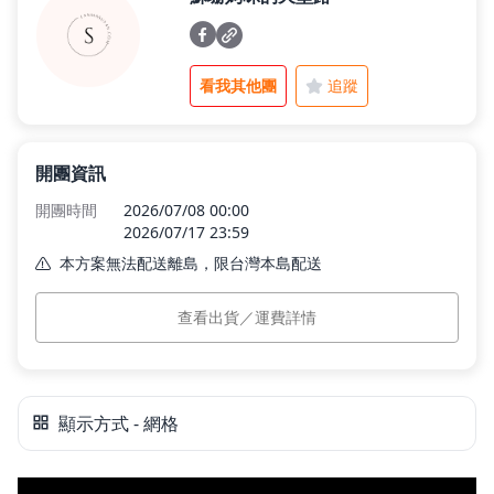
父親節好禮
看我其他團
追蹤
租屋小家電
開團資訊
開團時間
2026/07/08 00:00
熱銷排行
2026/07/17 23:59
本方案無法配送離島，限台灣本島配送
本島運費
$0
新品快遞
查看出貨／運費詳情
預計出貨
預購商品將依實際到貨狀況為主，預計
2026/05/11 後依訂單順序出貨，2026/05/15 前
出貨完畢。
免運專區
顯示方式 - 網格