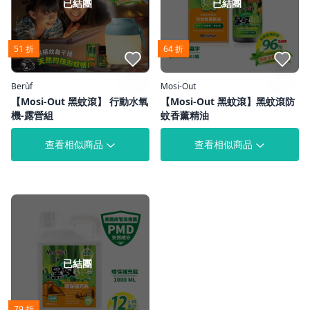
已結團
已結團
51 折
64 折
點我收藏
點我收藏
Berùf
Mosi-Out
【Mosi-Out 黑蚊滾】 行動水氧
【Mosi-Out 黑蚊滾】黑蚊滾防
機-露營組
蚊香薰精油
查看相似商品
查看相似商品
已結團
79 折