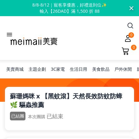
×
8/8-8/12｜寵爸享優惠，好禮送到位✨
輸入【26DAD】滿 1,500 折 88
0
0
美賣商城
主題企劃
3C家電
生活日用
美食飲品
戶外休閒
旅行神隊友
蘇珊媽咪 x 【黑蚊滾】天然長效防蚊防蟑
🌿 驅蟲推薦
露營凹豆咖
已結束
已結團
本次團購
兒童禮物