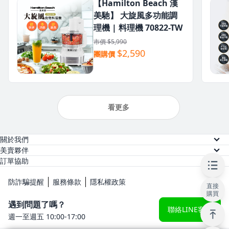
【Hamilton Beach 漢
美馳】 大旋風多功能調
理機 | 料理機 70822-TW
市價 $5,990
$2,590
團購價
看更多
關於我們
關於美賣
美賣夥伴
供應商註冊
訂單協助
人才招募
訂單查詢
網紅註冊
防詐騙提醒
服務條款
隱私權政策
直接
常見問題
購買
KOL 後台
遇到問題了嗎？
聯絡LINE客服
週一至週五 10:00-17:00