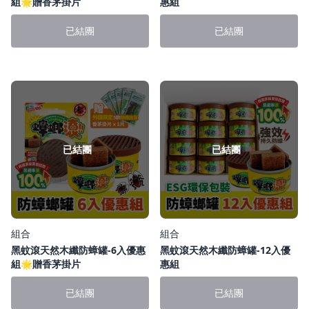
組🌟贈香茅掛片
惠組
已結團
已結團
已結團
已結團
組合
組合
黑蚊滾天然木纖防蟑罐-6入優惠
黑蚊滾天然木纖防蟑罐-12入優
組🌟贈香茅掛片
惠組
已結團
已結團