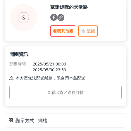
蘇珊媽咪的天堂路
父親節好禮
看我其他團
追蹤
租屋小家電
開團資訊
熱銷排行
開團時間
2025/05/21 00:00
2025/05/30 23:59
本方案無法配送離島，限台灣本島配送
新品快遞
本島運費
$100
(滿 $1,500 免運)
查看出貨／運費詳情
預計出貨
訂單付款完成後 5 個工作日內依訂單順序出貨。
免運專區
顯示方式 - 網格