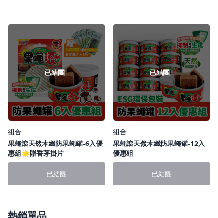
已結團
已結團
組合
組合
果蠅滾天然木纖防果蠅罐-6入優
果蠅滾天然木纖防果蠅罐-12入
惠組🌟贈香茅掛片
優惠組
已結團
已結團
熱銷單品