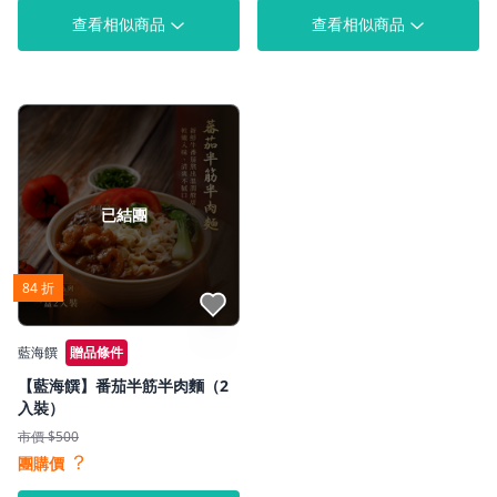
查看相似商品
查看相似商品
已結團
84 折
點我收藏
藍海饌
贈品條件
【藍海饌】番茄半筋半肉麵（2
入裝）
市價 $500
？
團購價