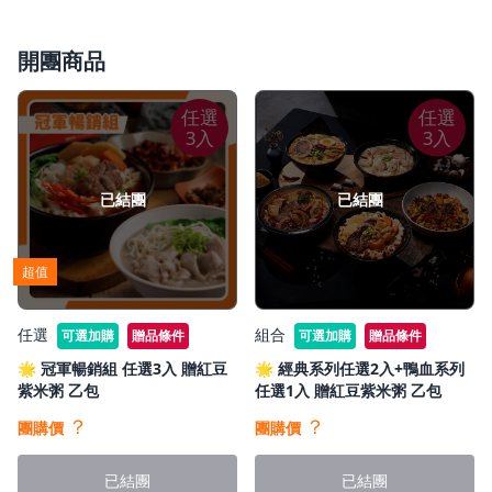
優惠價1111元
開團商品
📍B:全系列任選2盒+鴨血系列任選1盒(不包含四喜)
藍海饌｜紅燒牛肉麵
藍海饌｜清燉牛肉麵
任選
任選
藍海饌｜番茄牛肉麵
3入
3入
藍海饌｜紅燒半筋半肉麵
藍海饌｜麻辣半筋半肉麵
藍海饌｜清燉半筋半肉麵
已結團
已結團
藍海饌｜番茄半筋半肉麵
藍海饌｜紅燒排骨麵
藍海饌｜番茄排骨麵
超值
藍海饌｜胡椒豬肚雞麵
藍海饌｜麻辣四喜寬粉
藍海饌｜豚骨拉麵
任選
組合
可選加購
贈品條件
可選加購
贈品條件
藍海饌｜辛味噌豚骨拉麵
🌟 冠軍暢銷組 任選3入 贈紅豆
🌟 經典系列任選2入+鴨血系列
任選2
紫米粥 乙包
任選1入 贈紅豆紫米粥 乙包
＋
藍海饌｜麻辣鴨血寬粉
？
？
團購價
團購價
藍海饌｜麻辣鴨血臭豆腐寬粉
任選1
已結團
已結團
優惠價1111元