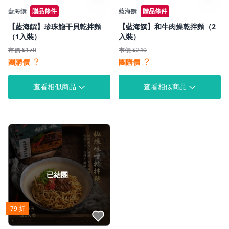
藍海饌
贈品條件
藍海饌
贈品條件
【藍海饌】珍珠鮑干貝乾拌麵
【藍海饌】和牛肉燥乾拌麵（2
（1入裝）
入裝）
市價 $170
市價 $240
？
？
團購價
團購價
查看相似商品
查看相似商品
已結團
79 折
點我收藏