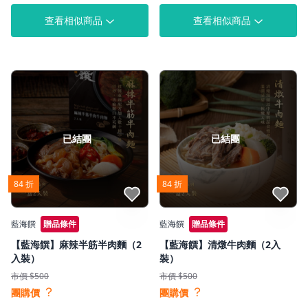
查看相似商品
查看相似商品
已結團
已結團
84 折
84 折
點我收藏
點我收藏
藍海饌
贈品條件
藍海饌
贈品條件
【藍海饌】麻辣半筋半肉麵（2
【藍海饌】清燉牛肉麵（2入
入裝）
裝）
市價 $500
市價 $500
？
？
團購價
團購價