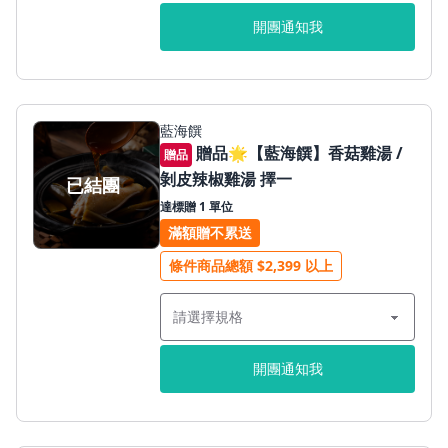
開團通知我
藍海饌
贈品🌟【藍海饌】香菇雞湯 /
贈品
剝皮辣椒雞湯 擇一
已結團
達標贈 1 單位
滿額贈不累送
條件商品總額 $2,399 以上
開團通知我