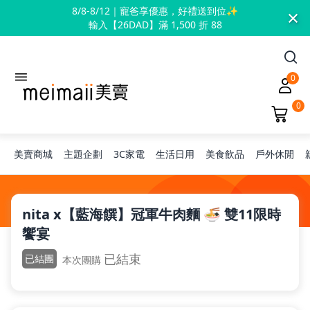
×
8/8-8/12｜寵爸享優惠，好禮送到位✨
輸入【26DAD】滿 1,500 折 88
0
0
美賣商城
主題企劃
3C家電
生活日用
美食飲品
戶外休閒
旅行神隊友
nita x【藍海饌】冠軍牛肉麵 🍜 雙11限時
饗宴
露營凹豆咖
已結束
已結團
本次團購
兒童禮物