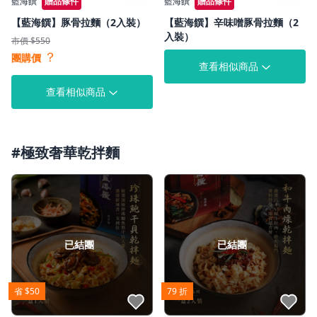
藍海饌
贈品條件
藍海饌
贈品條件
【藍海饌】豚骨拉麵（2入裝）
【藍海饌】辛味噌豚骨拉麵（2
入裝）
市價 $550
？
團購價
查看相似商品
查看相似商品
#極致奢華乾拌麵
已結團
已結團
省 $50
79 折
點我收藏
點我收藏