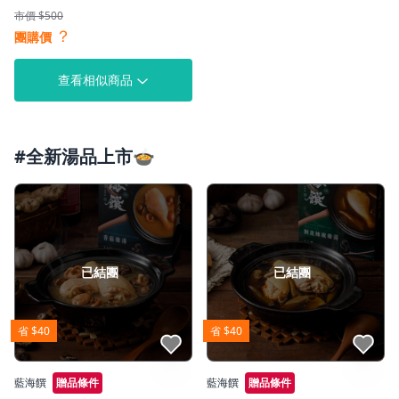
市價 $500
？
團購價
查看相似商品
#全新湯品上市🍲
已結團
已結團
省 $40
省 $40
點我收藏
點我收藏
藍海饌
贈品條件
藍海饌
贈品條件