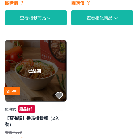
？
？
團購價
團購價
查看相似商品
查看相似商品
已結團
省 $80
點我收藏
藍海饌
贈品條件
【藍海饌】番茄排骨麵（2入
裝）
市價 $500