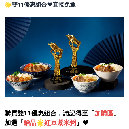
(如未買優惠組合則要台灣本島滿1199元 離島滿1399元 才有免
🌟雙11優惠組合❤️直接免運
運)
2.滿1799元 送鮑片玉米粥或吻仔魚海帶粥品系列(二擇一) 乙包
3.滿2399元 送香菇雞湯或剝皮辣椒雞湯(二擇一) 乙盒
4.滿2999元 送珍珠鮑干貝乾拌麵 乙盒
5.滿3699元 送和牛肉燥乾拌麵或椒躁味噌乾拌麵(二擇一)乙盒
以上皆可累贈也搭配選優惠組合
雙11優惠組合
📍A:牛肉系列+排骨系列+胡椒豬肚雞+麻辣四喜 口味任選3盒
藍海饌｜紅燒牛肉麵
藍海饌｜清燉牛肉麵
藍海饌｜番茄牛肉麵
藍海饌｜紅燒半筋半肉麵
藍海饌｜麻辣半筋半肉麵
藍海饌｜清燉半筋半肉麵
藍海饌｜番茄半筋半肉麵
藍海饌｜紅燒排骨麵
購買雙11優惠組合，請記得至「
加購區
」
藍海饌｜番茄排骨麵
藍海饌｜胡椒豬肚雞麵
加選「
贈品🌟紅豆紫米粥
」❤️
藍海饌｜麻辣四喜寬粉
任選3