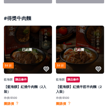
#得獎牛肉麵
已結團
已結團
84 折
84 折
點我收藏
點我收藏
藍海饌
贈品條件
藍海饌
贈品條件
【藍海饌】紅燒牛肉麵（2入
【藍海饌】紅燒半筋半肉麵（2
裝）
入裝）
市價 $500
市價 $500
？
？
團購價
團購價