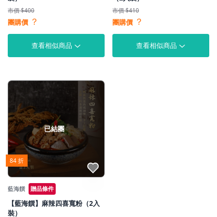
市價 $400
市價 $410
？
？
團購價
團購價
查看相似商品
查看相似商品
已結團
84 折
點我收藏
藍海饌
贈品條件
【藍海饌】麻辣四喜寬粉（2入
裝）