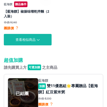
藍海饌
贈品條件
【藍海饌】椒燥味噌乾拌麵（2
入裝）
市價 $240
？
團購價
查看相似商品
超值加購
請先購買上方
之主商品
可選加購
藍海饌
雙11優惠組🌟專屬贈品【藍海
加購
饌】紅豆紫米粥
已結團
市價 $200
？
團購價