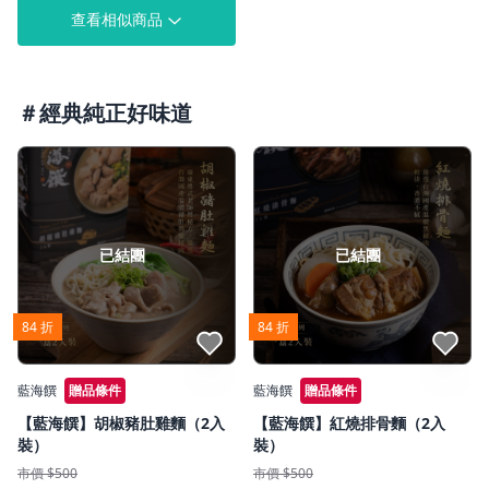
查看相似商品
＃經典純正好味道
已結團
已結團
84 折
84 折
點我收藏
點我收藏
藍海饌
贈品條件
藍海饌
贈品條件
【藍海饌】胡椒豬肚雞麵（2入
【藍海饌】紅燒排骨麵（2入
裝）
裝）
市價 $500
市價 $500