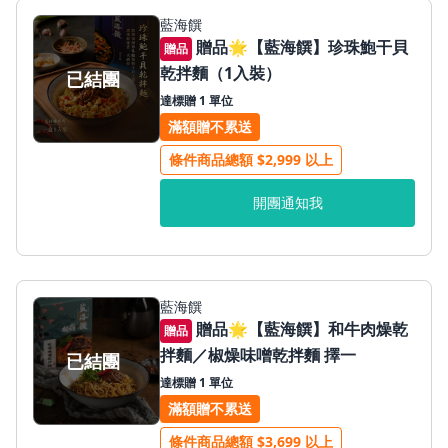
藍海饌
贈品🌟【藍海饌】珍珠鮑干貝
贈品
乾拌麵（1入裝）
已結團
達標贈 1 單位
滿額贈不累送
條件商品總額 $2,999 以上
開團通知我
藍海饌
贈品🌟【藍海饌】和牛肉燥乾
贈品
拌麵／椒燥味噌乾拌麵 擇一
已結團
達標贈 1 單位
滿額贈不累送
條件商品總額 $3,699 以上