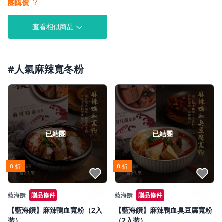
？
團購價
查看相似商品
#人氣麻辣寬冬粉
已結團
已結團
8 折
8 折
點我收藏
點我收藏
藍海饌
贈品條件
藍海饌
贈品條件
【藍海饌】麻辣鴨血寬粉（2入
【藍海饌】麻辣鴨血臭豆腐寬粉
裝）
（2入裝）