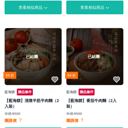
查看相似商品
查看相似商品
已結團
已結團
84 折
84 折
點我收藏
點我收藏
藍海饌
贈品條件
藍海饌
贈品條件
【藍海饌】清燉半筋半肉麵（2
【藍海饌】番茄牛肉麵（2入
入裝）
裝）
市價 $500
市價 $500
？
？
團購價
團購價