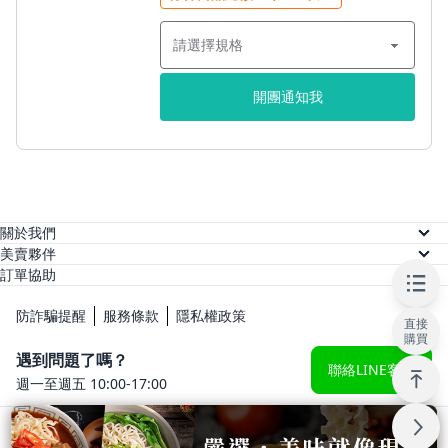
開團通知我
關於我們
關於美賣
美賣夥伴
供應商註冊
訂單協助
人才招募
訂單查詢
網紅註冊
防詐騙提醒
服務條款
隱私權政策
直接
常見問題
購買
KOL 後台
遇到問題了嗎？
聯絡LINE客服
週一至週五 10:00-17:00