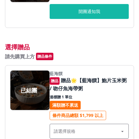
開團通知我
選擇贈品
請先購買上方
贈品條件
藍海饌
贈品🌟【藍海饌】鮑片玉米粥
贈品
/ 吻仔魚海帶粥
已結團
達標贈 1 單位
滿額贈不累送
條件商品總額 $1,799 以上