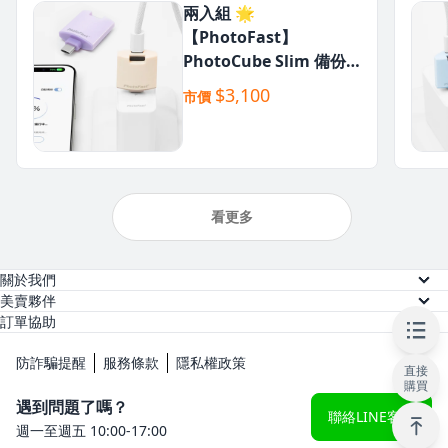
兩入組 🌟
【PhotoFast】
PhotoCube Slim 備份
⽅塊 Slim
$3,100
市價
看更多
關於我們
關於美賣
美賣夥伴
供應商註冊
訂單協助
人才招募
訂單查詢
網紅註冊
防詐騙提醒
服務條款
隱私權政策
直接
常見問題
購買
KOL 後台
遇到問題了嗎？
聯絡LINE客服
週一至週五 10:00-17:00