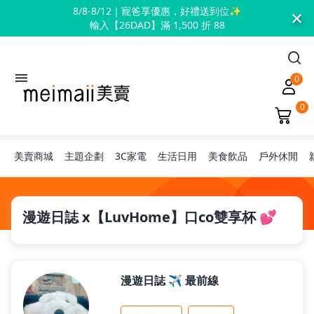
×
8/8-8/12｜寵爸享優惠，好禮送到位✨
輸入【26DAD】滿 1,500 折 88
0
0
美賣商城
主題企劃
3C家電
生活日用
美食飲品
戶外休閒
旅行神隊友
漫遊日誌 x【LuvHome】口co雙享杯 💕
露營凹豆咖
漫遊日誌 ✈️ 最前線
兒童禮物