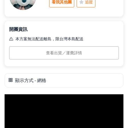
看我其他團
追蹤
父親節好禮
開團資訊
租屋小家電
本方案無法配送離島，限台灣本島配送
本島運費
$0
查看出貨／運費詳情
預計出貨
訂單付款完成後 7 個工作日內依訂單順序出貨。
熱銷排行
新品快遞
顯示方式 - 網格
免運專區