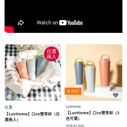
任選
兩入
省 $651
點我收藏
LuvHome
任選
【LuvHome】口co雙享杯（3
【LuvHome】口co雙享杯（任
色可選）
選兩入）
市價 $1,650