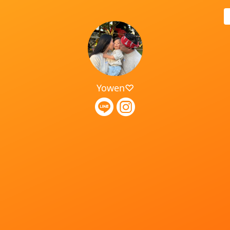
Yowen♡