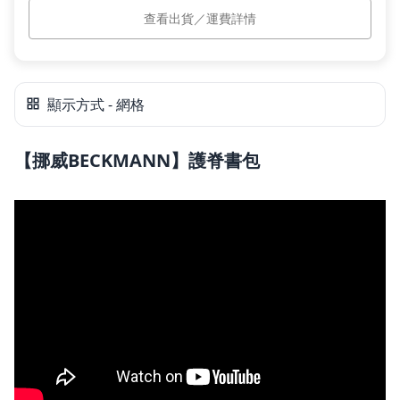
查看出貨／運費詳情
預計出貨
訂單付款完成後 10 個工作日內依訂單順序出貨。
顯示方式 - 網格
【挪威BECKMANN】護脊書包