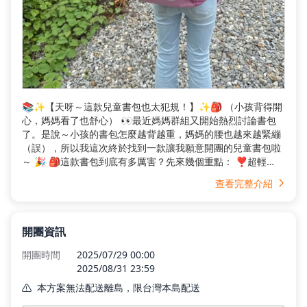
📚✨【天呀～這款兒童書包也太犯規！】✨🎒 （小孩背得開
心，媽媽看了也舒心） 👀最近媽媽群組又開始熱烈討論書包
了。是說～小孩的書包怎麼越背越重，媽媽的腰也越來越緊繃
（誤），所以我這次終於找到一款讓我願意開團的兒童書包啦
～ 🎉 🎒這款書包到底有多厲害？先來幾個重點： ❣️超輕
量！ 榮獲加拿大脊椎治療師協會認可的後背包～ 獨家專利的
查看完整介紹
護脊鋁片，有效轉移書包重量，適合孩子貼身背負！ 拿起來真
的超級輕，小朋友自己背都不會喊累，連外出也可以當小旅行
包，一包兩用！ ❣️大容量！ 水壺、午餐袋、筆袋、雨傘、課
本、玩具（當然還有小秘密）全都塞得下～分層設計不打架，
開團資訊
超整齊。 ❣️安全設計滿分！ 有反光條，天色昏暗或下課時都
開團時間
2025/07/29 00:00
能讓車輛注意到孩子，爸媽安心度加100分！ 同時內附專用防
2025/08/31 23:59
雨套👍 ❣️顏值爆表！ 多款顏色好看到不行，設計也不是那種”
大人硬要可愛”的風格，是孩子真的會喜歡的款式！ （我家女
本方案無法配送離島，限台灣本島配送
兒第一次主動說「這個我想要！」）
本島運費
$80
(滿 $1,000 免運)