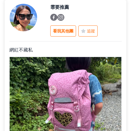
霏要推薦
父親節好禮
看我其他團
追蹤
租屋小家電
網紅不藏私
熱銷排行
新品快遞
免運專區