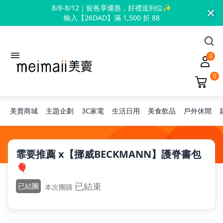
×
8/8-8/12｜寵爸享優惠，好禮送到位✨
輸入【26DAD】滿 1,500 折 88
0
0
美賣商城
主題企劃
3C家電
生活日用
美食飲品
戶外休閒
旅行神隊友
霏要推薦 x【挪威BECKMANN】護脊書包
🎈
露營凹豆咖
已結束
已結團
本次團購
兒童禮物