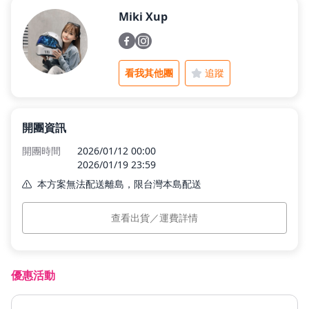
Miki Xup
父親節好禮
看我其他團
追蹤
租屋小家電
開團資訊
熱銷排行
開團時間
2026/01/12 00:00
2026/01/19 23:59
本方案無法配送離島，限台灣本島配送
新品快遞
本島運費
$0
查看出貨／運費詳情
預計出貨
訂單付款完成後 3 個工作日內依訂單順序出貨。
免運專區
優惠活動