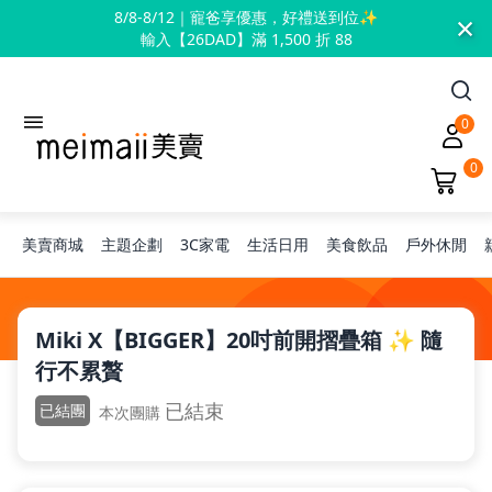
×
8/8-8/12｜寵爸享優惠，好禮送到位✨
輸入【26DAD】滿 1,500 折 88
0
0
美賣商城
主題企劃
3C家電
生活日用
美食飲品
戶外休閒
旅行神隊友
Miki X【BIGGER】20吋前開摺疊箱 ✨ 隨
行不累贅
露營凹豆咖
已結束
已結團
本次團購
兒童禮物