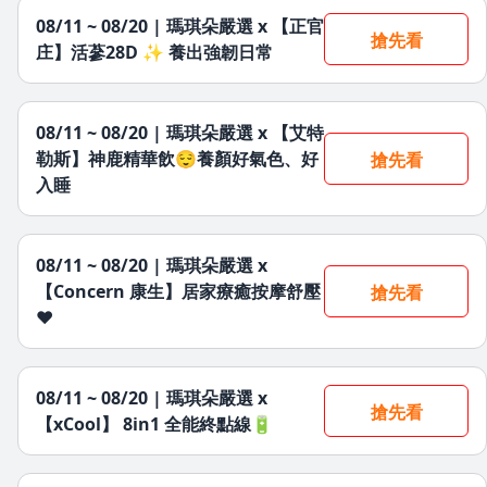
08/11 ~ 08/20 | 瑪琪朵嚴選 x 【正官
搶先看
庄】活蔘28D ✨ 養出強韌日常
08/11 ~ 08/20 | 瑪琪朵嚴選 x 【艾特
勒斯】神鹿精華飲😌養顏好氣色、好
搶先看
入睡
08/11 ~ 08/20 | 瑪琪朵嚴選 x
【Concern 康生】居家療癒按摩舒壓
搶先看
❤️
08/11 ~ 08/20 | 瑪琪朵嚴選 x
搶先看
【xCool】 8in1 全能終點線🔋