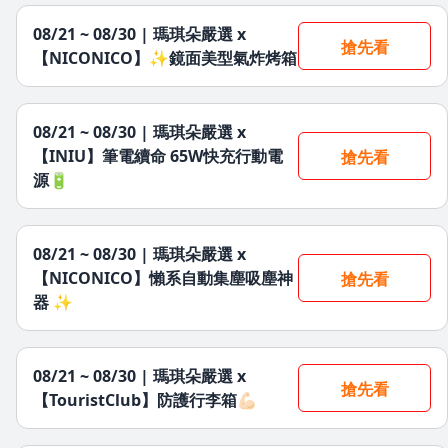
08/21 ~ 08/30 | 瑪琪朵嚴選 x
搶先看
【NICONICO】✨鏡面美型氣炸烤箱
08/21 ~ 08/30 | 瑪琪朵嚴選 x
【INIU】筆電續命 65W快充行動電
搶先看
源🔋
08/21 ~ 08/30 | 瑪琪朵嚴選 x
【NICONICO】懶系自動集塵吸塵神
搶先看
器 ✨
08/21 ~ 08/30 | 瑪琪朵嚴選 x
搶先看
【TouristClub】防護行李箱💪🏻