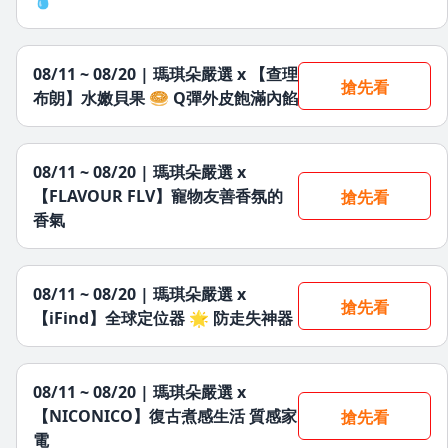
08/11 ~ 08/20 | 瑪琪朵嚴選 x 【查理
搶先看
布朗】水嫩貝果 🥯 Q彈外皮飽滿內餡
08/11 ~ 08/20 | 瑪琪朵嚴選 x
【FLAVOUR FLV】寵物友善香氛的
搶先看
香氣
08/11 ~ 08/20 | 瑪琪朵嚴選 x
搶先看
【iFind】全球定位器 🌟 防走失神器
08/11 ~ 08/20 | 瑪琪朵嚴選 x
【NICONICO】復古煮感生活 質感家
搶先看
電