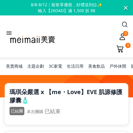
×
8/8-8/12｜寵爸享優惠，好禮送到位✨
輸入【26DAD】滿 1,500 折 88
0
0
美賣商城
主題企劃
3C家電
生活日用
美食飲品
戶外休閒
旅行神隊友
瑪琪朵嚴選 x 【me・Love】EVE 肌源修護
膠囊🧴
露營凹豆咖
已結束
已結團
本次團購
兒童禮物