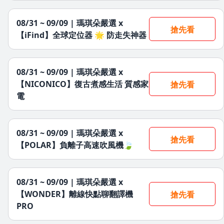
08/31 ~ 09/09 | 瑪琪朵嚴選 x
搶先看
【iFind】全球定位器 🌟 防走失神器
08/31 ~ 09/09 | 瑪琪朵嚴選 x
【NICONICO】復古煮感生活 質感家
搶先看
電
08/31 ~ 09/09 | 瑪琪朵嚴選 x
搶先看
【POLAR】負離子高速吹風機🍃
08/31 ~ 09/09 | 瑪琪朵嚴選 x
【WONDER】離線快點聊翻譯機
搶先看
PRO