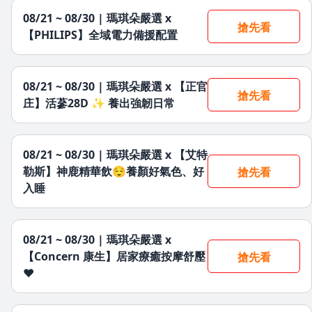
08/21 ~ 08/30 | 瑪琪朵嚴選 x
搶先看
【PHILIPS】全域電力備援配置
08/21 ~ 08/30 | 瑪琪朵嚴選 x 【正官
搶先看
庄】活蔘28D ✨ 養出強韌日常
08/21 ~ 08/30 | 瑪琪朵嚴選 x 【艾特
勒斯】神鹿精華飲😌養顏好氣色、好
搶先看
入睡
08/21 ~ 08/30 | 瑪琪朵嚴選 x
【Concern 康生】居家療癒按摩舒壓
搶先看
❤️