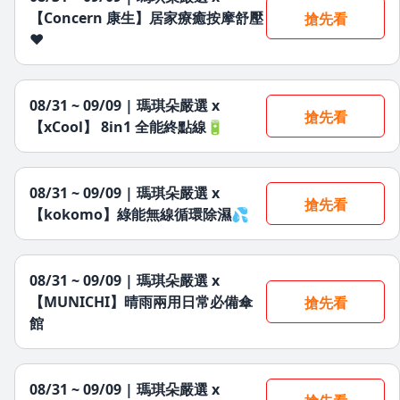
【Concern 康生】居家療癒按摩舒壓
搶先看
❤️
08/31 ~ 09/09 | 瑪琪朵嚴選 x
搶先看
【xCool】 8in1 全能終點線🔋
08/31 ~ 09/09 | 瑪琪朵嚴選 x
搶先看
【kokomo】綠能無線循環除濕💦
08/31 ~ 09/09 | 瑪琪朵嚴選 x
【MUNICHI】晴雨兩用日常必備傘
搶先看
館
08/31 ~ 09/09 | 瑪琪朵嚴選 x