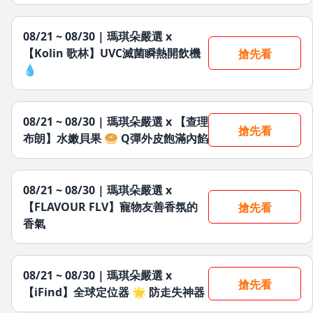
08/21 ~ 08/30 | 瑪琪朵嚴選 x
【Kolin 歌林】UVC滅菌瞬熱開飲機
搶先看
💧
08/21 ~ 08/30 | 瑪琪朵嚴選 x 【查理
搶先看
布朗】水嫩貝果 🥯 Q彈外皮飽滿內餡
08/21 ~ 08/30 | 瑪琪朵嚴選 x
【FLAVOUR FLV】寵物友善香氛的
搶先看
香氣
08/21 ~ 08/30 | 瑪琪朵嚴選 x
搶先看
【iFind】全球定位器 🌟 防走失神器