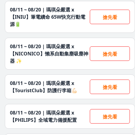
08/11 ~ 08/20 | 瑪琪朵嚴選 x
【INIU】筆電續命 65W快充行動電
搶先看
源🔋
08/11 ~ 08/20 | 瑪琪朵嚴選 x
【NICONICO】懶系自動集塵吸塵神
搶先看
器 ✨
08/11 ~ 08/20 | 瑪琪朵嚴選 x
搶先看
【TouristClub】防護行李箱💪🏻
08/11 ~ 08/20 | 瑪琪朵嚴選 x
搶先看
【PHILIPS】全域電力備援配置