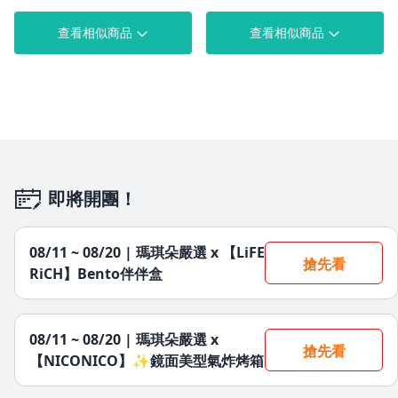
查看相似商品
查看相似商品
即將開團！
08/11 ~ 08/20 | 瑪琪朵嚴選 x 【LiFE
搶先看
RiCH】Bento伴伴盒
08/11 ~ 08/20 | 瑪琪朵嚴選 x
搶先看
【NICONICO】✨鏡面美型氣炸烤箱