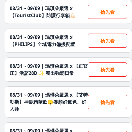
08/31 ~ 09/09 | 瑪琪朵嚴選 x
搶先看
【TouristClub】防護行李箱💪🏻
08/31 ~ 09/09 | 瑪琪朵嚴選 x
搶先看
【PHILIPS】全域電力備援配置
08/31 ~ 09/09 | 瑪琪朵嚴選 x 【正官
搶先看
庄】活蔘28D ✨ 養出強韌日常
08/31 ~ 09/09 | 瑪琪朵嚴選 x 【艾特
勒斯】神鹿精華飲😌養顏好氣色、好
搶先看
入睡
08/31 ~ 09/09 | 瑪琪朵嚴選 x