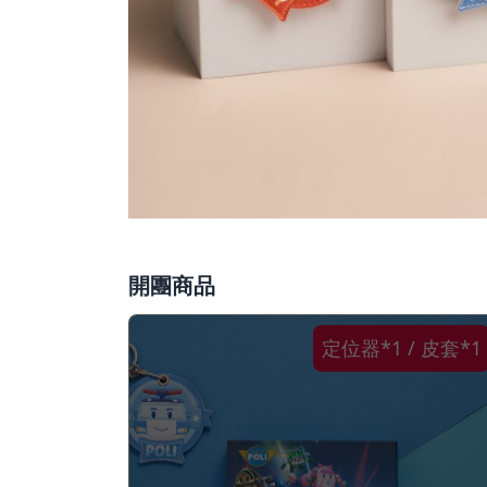
開團商品
定位器*1 / 皮套*1