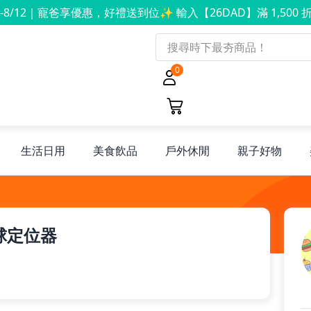
8-8/12｜寵爸享優惠，好禮送到位✨ 輸入【26DAD】滿 1,500 折
0
生活日用
美食飲品
戶外休閒
親子好物
全球定位器