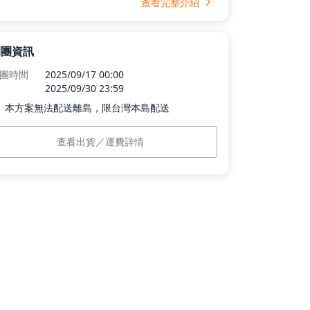
查看完整介紹
開團資訊
團時間
2025/09/17 00:00
2025/09/30 23:59
本方案無法配送離島，限台灣本島配送
島運費
$50
(滿 $990 免運)
查看出貨／運費詳情
計出貨
現貨商品訂單付款完成後 5 個工作日
內，依訂單順序出貨。預購商品將依實
際到貨狀況為主，預計 2025/10/13 後
開始依訂單順序出貨， 2025/10/19 前
出貨完畢。※凡同時購買現貨與預購商
品，將依預購時間一同出貨。