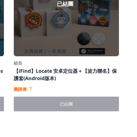
已結團
組合
s
【iFind】Locate 安卓定位器＋【波力聯名】保
護套(Android版本)
？
團購價
已結團