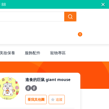
×
 88
0
美妝保養
服飾配件
寵物專區
進食的巨鼠 giant mouse
看我其他團
追蹤