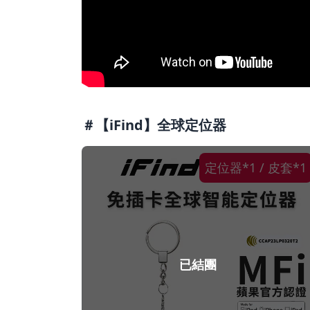
＃【iFind】全球定位器
定位器*1 / 皮套*1
已結團