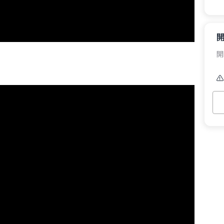
開
本
預