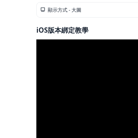
顯示方式 - 大圖
父親節好禮
iOS版本綁定教學
租屋小家電
熱銷排行
新品快遞
免運專區