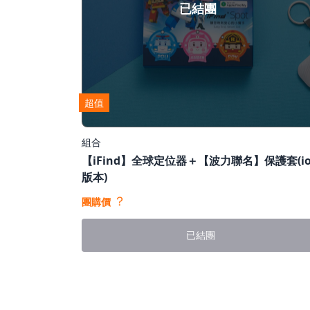
已結團
超值
組合
【iFind】全球定位器＋【波力聯名】保護套(io
版本)
？
團購價
已結團