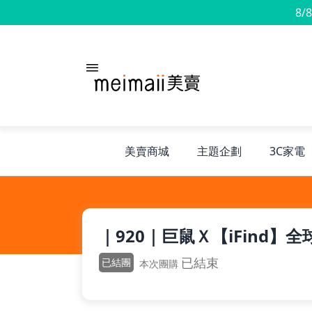
8/
美賣商城
主題企劃
3C家電
旅行神隊友
｜920｜巨鼠Ｘ【iFind】
露營凹豆咖
已結束
已結團
本次團購
兒童禮物