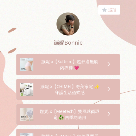
追蹤
蹦妮Bonnie
蹦妮 x【Softism】超舒適無痕
內衣褲 💗
蹦妮 x【CHIMEI】奇美家電 ✨
守護生活儀式感
蹦妮 x【Meetech】雙風球循環
扇 ♻️ 四季均適用