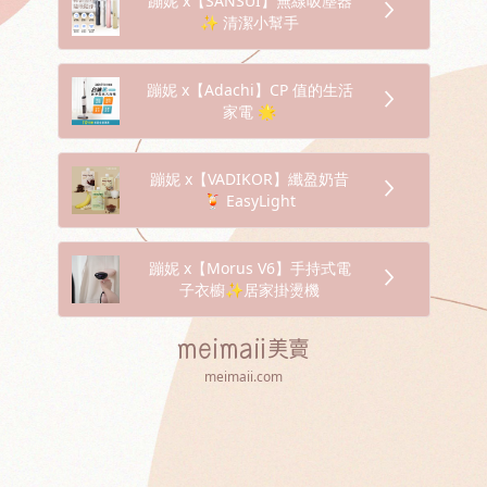
蹦妮 x【SANSUI】無線吸塵器
✨ 清潔小幫手
蹦妮 x【Adachi】CP 值的生活
家電 🌟
蹦妮 x【VADIKOR】纖盈奶昔
🍹 EasyLight
蹦妮 x【Morus V6】手持式電
子衣櫥✨居家掛燙機
meimaii.com