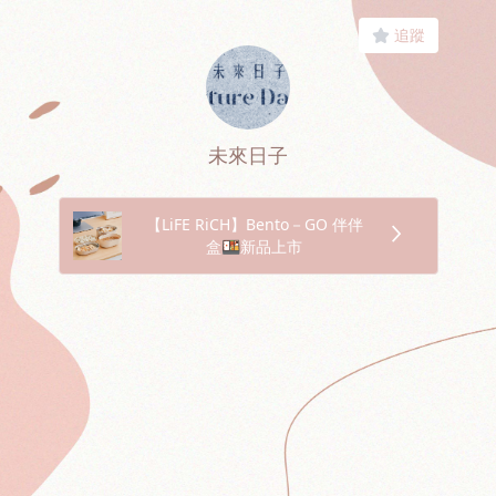
追蹤
未來日子
【LiFE RiCH】Bento－GO 伴伴
盒🍱新品上市