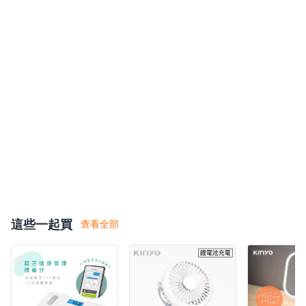
悠遊付
AFTEE 先享後付
美賣獨家！分 3 期 0 
滿千最高8%現金回饋｜每月指定
週五最高再疊$150。了解更多
這些一起買
查看全部