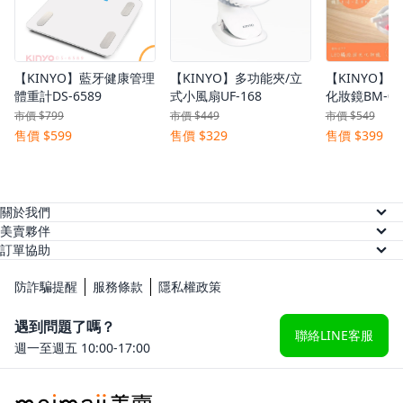
【KINYO】藍牙健康管理
【KINYO】多功能夾/立
【KINYO】
體重計DS-6589
式小風扇UF-168
化妝鏡BM-07
市價 $799
市價 $449
市價 $549
售價 $599
售價 $329
售價 $399
關於我們
關於美賣
美賣夥伴
供應商註冊
訂單協助
人才招募
訂單查詢
網紅註冊
防詐騙提醒
服務條款
隱私權政策
常見問題
KOL 後台
遇到問題了嗎？
聯絡LINE客服
週一至週五 10:00-17:00