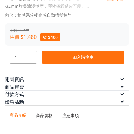
‧32mm甜美浪漫捲度，彈性篷鬆俏皮可愛。
‧植物蛋白陶瓷塗層，呵護秀髮彈力光澤。
內含：植感系粉櫻光感自動捲髮棒*1
‧100-240V國際電壓，30分鐘安心自動斷電。
‧170/190/210℃三檔溫控，滿足不同髮質造型需求。
市價 $1,880
‧2000萬高濃度負離子，撫平毛躁鎖水潤澤。
$1,480
售價
省 $400
‧直覺計時提醒+操作輔助音，5/10/15S三種計時模式。
‧360°旋轉護線套，防止纏繞不卡手。
‧纖細輕量機身，收納、使用無負擔。
加入購物車
‧隨附專屬收納袋及造型分區夾
開團資訊
預計出貨
訂單付款完成後 7 個工作日內依訂單順序
商品運費
出貨。
本方案無法配送離島，限台灣本島配送
付款方式
/
/
/
優惠活動
本島運費
ATM轉帳
信用卡
$100
(滿 $1,200 免運)
信用卡分期（三期）
信用卡分期
◆
8.8-8.12｜寵爸享優惠，好禮送到位✨ 輸入【26DAD】滿
/
/
/
/
（六期）
LINE Pay
悠遊付
AFTEE 先買後付
全支
1,500 折 88
商品介紹
/
商品規格
注意事項
付
街口支付
金流優惠