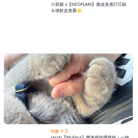
小廚娘 x【NEOFLAM】微波蒸煮叮叮鍋
＆保鮮盒推薦🌟
倒數 9 天
Jason【Mufasa】雙速磁旋攪拌杯｜一鍵