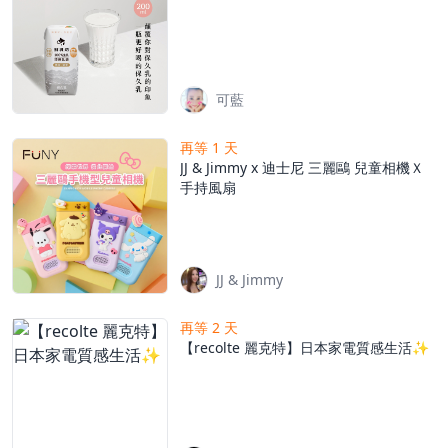
可藍
再等 1 天
JJ & Jimmy x 迪士尼 三麗鷗 兒童相機Ｘ
手持風扇
JJ & Jimmy
再等 2 天
【recolte 麗克特】日本家電質感生活✨