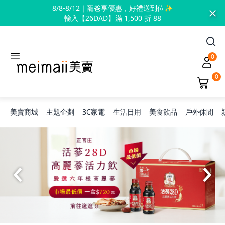
×
8/8-8/12｜寵爸享優惠，好禮送到位✨
輸入【26DAD】滿 1,500 折 88
0
0
美賣商城
主題企劃
3C家電
生活日用
美食飲品
戶外休閒
旅行神隊友
露營凹豆咖
兒童禮物