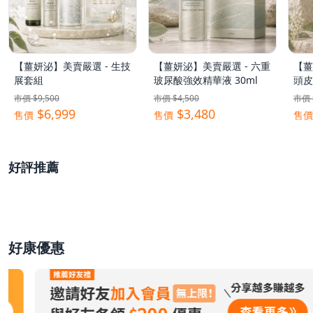
【薑妍泌】美賣嚴選 - 生技
【薑妍泌】美賣嚴選 - 六重
【薑
展套組
玻尿酸強效精華液 30ml
頭皮
市價 $9,500
市價 $4,500
市價 
$6,999
$3,480
售價
售價
售價
Yui x【CHIMEI】奇美✨
Pony x【PowerRider】拍
Po
好評推薦
全智能廚餘機
照控必收小物
好評
a
好康優惠