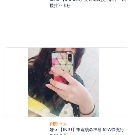
攪拌不卡粉
倒數 9 天
姍 x 【INIU】筆電續命神器 65W快充行