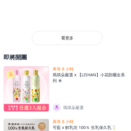
看更多
即將開團
再等 8 小時
瑪琪朵嚴選 x 【LISHAN】小花防曬全系
列 ☀️
瑪琪朵嚴選
再等 8 小時
可藍 x 鮮乳坊 100％ 生乳保久乳🥛