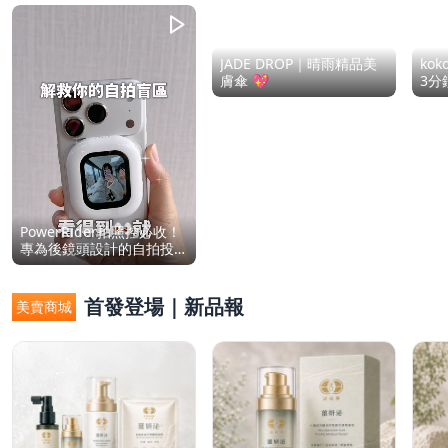
JADE DROP｜晴雨精品美
ko
膚傘 💖
3分
PowerRider拍照控必收！
專為後鏡頭設計的自拍投
影螢幕
首發登場｜新品報
美賣商城