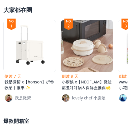
大家都在團
父親節好禮
1
2
3
租屋小家電
熱銷排行
倒數 7 天
倒數 9 天
倒數 
新品快遞
我是微絜 x【bonson】折疊
小廚娘 x【NEOFLAM】微波
waw
收納手推車 ✨
蒸煮叮叮鍋＆保鮮盒推薦🌟
小花
我是微絜
lovely chef 小廚娘
免運專區
爆款開箱室