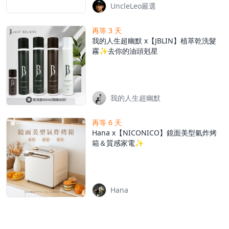
UncleLeo嚴選
再等 3 天
我的人生超幽默 x【JBLIN】植萃乾洗髮
霧✨去你的油頭剋星
我的人生超幽默
再等 6 天
Hana x【NICONICO】鏡面美型氣炸烤
箱＆質感家電✨
Hana