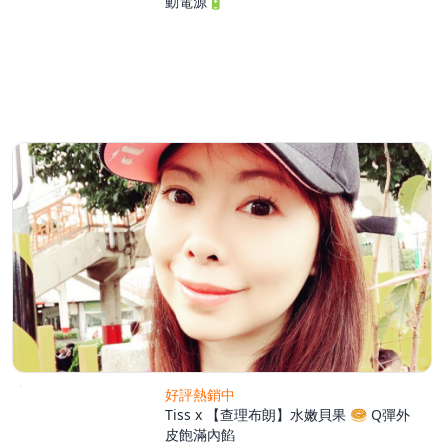
動電源🔋
好評熱銷中
Tiss x 【查理布朗】水嫩貝果 🥯 Q彈外
皮飽滿內餡