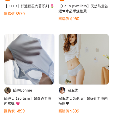
【OTTO】舒適輕盈內著系列 🌷
【DeKo Jewellery】天然能量首
選❤️水晶手鍊推薦
$570
團購價
$960
團購價
蹦妮Bonnie
翁琬柔
蹦妮 x【Softism】超舒適無痕
翁琬柔 x Softism 超好穿無痕內
內衣褲 💗
褲團❤️
$899
$899
團購價
團購價