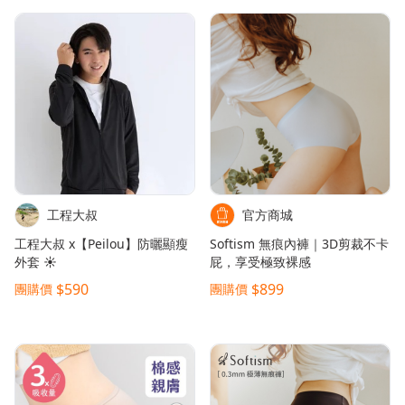
父親節好禮
租屋小家電
熱銷排行
新品快遞
工程大叔
官方商城
工程大叔 x【Peilou】防曬顯瘦
Softism 無痕內褲｜3D剪裁不卡
外套 ☀️
屁，享受極致裸感
免運專區
$590
$899
團購價
團購價