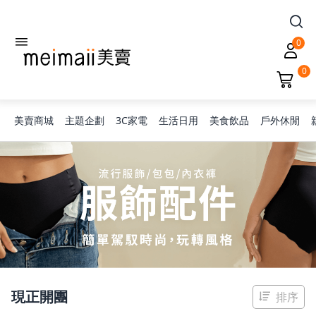
0
0
美賣商城
主題企劃
3C家電
生活日用
美食飲品
戶外休閒
旅行神隊友
露營凹豆咖
兒童禮物
現正開團
排序