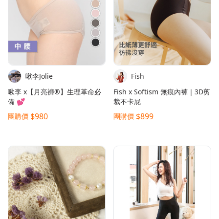
啾李Jolie
Fish
啾李 x【月亮褲®】生理革命必
Fish x Softism 無痕內褲｜3D剪
備 💕
裁不卡屁
$980
$899
團購價
團購價