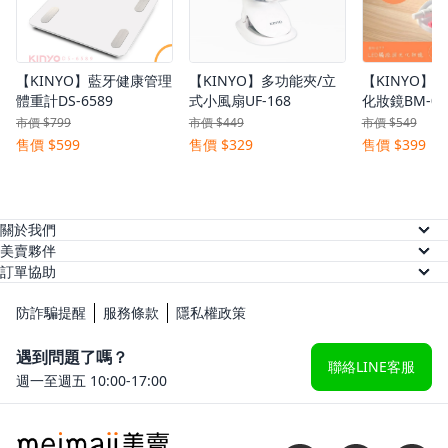
【KINYO】藍牙健康管理
【KINYO】多功能夾/立
【KINYO】
體重計DS-6589
式小風扇UF-168
化妝鏡BM-07
市價 $799
市價 $449
市價 $549
售價 $599
售價 $329
售價 $399
關於我們
關於美賣
美賣夥伴
供應商註冊
訂單協助
人才招募
訂單查詢
網紅註冊
防詐騙提醒
服務條款
隱私權政策
常見問題
KOL 後台
遇到問題了嗎？
聯絡LINE客服
週一至週五 10:00-17:00