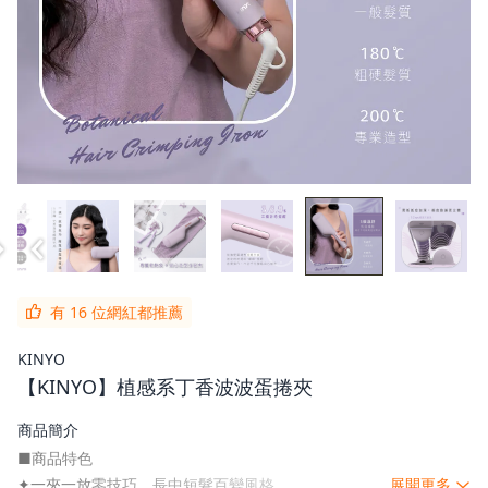
有 16 位網紅都推薦
KINYO
【KINYO】植感系丁香波波蛋捲夾
商品簡介
■商品特色
✦一夾一放零技巧，長中短髮百變風格
展開更多