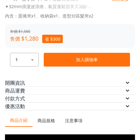
✦32mm浪漫波浪捲，氣質蓬鬆甜美又減齡
✦燙板弧度加深設計，捲度飽滿更立體
內含：蛋捲夾x1、收納袋x1、造型分區髮夾x2
✦植物蛋白陶瓷塗層，呵護秀髮彈力光澤
✦100-240V國際電壓，30分鐘安心自動斷電
市價 $1,580
✦160/180/200℃三檔溫控，滿足不同髮質造型需求
$1,280
售價
省 $300
✦2800萬高濃度負離子，撫平毛躁鎖水潤澤
✦直覺計時提醒+操作輔助音，3/6/9S三種計時模式
✦360°旋轉護線套，防止纏繞不卡手
加入購物車
✦便捷旅行鎖，閉合好收納
✦隨附專屬收納袋及造型分區夾
開團資訊
預計出貨
訂單付款完成後 7 個工作日內依訂單順序
商品運費
出貨。
本方案無法配送離島，限台灣本島配送
付款方式
/
/
/
優惠活動
本島運費
ATM轉帳
信用卡
$100
(滿 $1,200 免運)
信用卡分期（三期）
信用卡分期
◆
8.8-8.12｜寵爸享優惠，好禮送到位✨ 輸入【26DAD】滿
/
/
/
/
（六期）
LINE Pay
悠遊付
AFTEE 先買後付
全支
1,500 折 88
商品介紹
/
商品規格
注意事項
付
街口支付
金流優惠