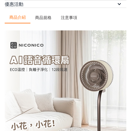
/
/
/
優惠活動
本島運費
ATM轉帳
信用卡
$0
信用卡分期（三期）
信用卡分期
◆
8.8-8.12｜寵爸享優惠，好禮送到位✨ 輸入【26DAD】滿
/
/
/
/
（六期）
LINE Pay
悠遊付
AFTEE 先買後付
全支
1,500 折 88
商品介紹
/
商品規格
注意事項
付
街口支付
金流優惠
悠遊付
AFTEE 先享後付
美賣獨家！分 3 期 0 
滿千最高8%現金回饋｜每月指定
週五最高再疊$150。了解更多