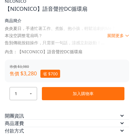
NICONICO
【NICONICO】語音聲控DC循環扇
商品簡介
炎炎夏日，手邊忙著工作、煮飯、抱小孩，輕鬆追劇的Me Time根
本沒空調整電扇嗎？
展開更多
告別傳統按鈕操作，只需要一句話，涼感立刻啟動！
● 簡單操作，解放雙手 | 呼叫「小花小花 !」
內含：【NICONICO】語音聲控DC循環扇
● 負離子淨化空氣
● ECO智慧溫控 | 4種模式12段風速設計
市價 $3,980
● 智慧定時 | 睡眠不間斷
$3,280
售價
省 $700
● 360°立體擺頭 | 加速室內循環
● 超節能DC變頻馬達 | 省電又靜音
● LED氛圍燈 | 輔助照明，夜間不摸黑
加入購物車
● 磁吸遙控器收納槽 | 輕鬆收納不怕丟
開團資訊
預計出貨
訂單付款完成後 5 個工作日內依訂單順序
商品運費
出貨。
本方案無法配送離島，限台灣本島配送
付款方式