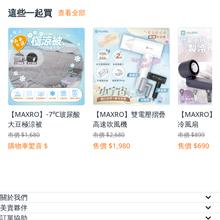
這些一起買
查看全部
【MAXRO】-7℃玻尿酸
【MAXRO】雙電壓摺疊
【MAXRO】
大豆極涼被
高速吹風機
冷風扇
市價 $1,680
市價 $2,680
市價 $899
購物車驚喜＄
售價 $1,980
售價 $690
關於我們
關於美賣
美賣夥伴
供應商註冊
訂單協助