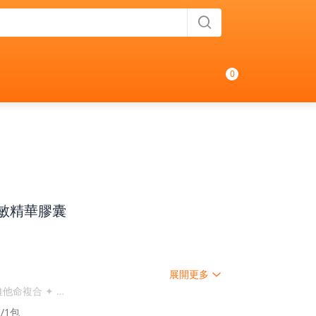
0
舒敏精華膠囊
展開更多
合維他命複合 ✦
/1包