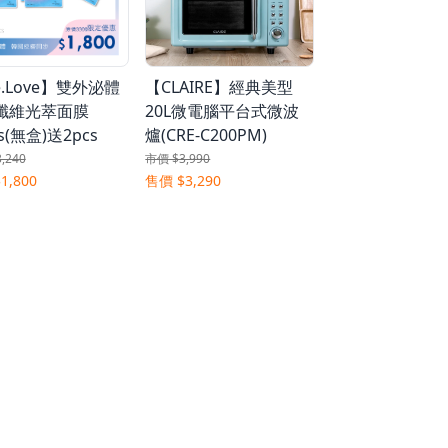
－指
.Love】雙外泌體
【CLAIRE】經典美型
【XDDESIGN】
纖維光萃面膜
20L微電腦平台式微波
Sport 環保運
s(無盒)送2pcs
爐(CRE-C200PM)
市價 $990
售價 $399
,240
市價 $3,990
1,800
售價 $3,290