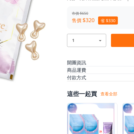
毛瑞櫚果油 ✦ 燕麥油 ✦ 胡桃籽油 
✨一粒注入滿滿養膚能量，肌膚柔
市價 $650
$320
售價
省 $330
開團資訊
預計出貨
訂單付款完成後 7
商品運費
本方案無法配送離島，限台灣
付款方式
/
/
本島運費
ATM轉帳
信用卡
$95
(滿 $1,000 免運
信用卡分
/
/
/
悠遊付
AFTEE 先買後付
這些一起買
查看全部
金流優惠
悠遊付
滿千最高8%現金回饋｜每月指
$150。了解更多