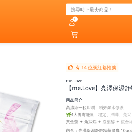
0
有 14 位網紅都推薦
me.Love
【me.Love】亮澤保濕
商品簡介
高濃縮一粒即潤｜瞬效鎖水修護
🌿4大養膚能量｜穩定、潤澤、亮采
黃金藻 ✦ 角鯊烷 ✦ 沒藥醇 ✦ 複
💦4大植萃保濕油｜長效潤澤不黏膩
內含：亮澤保濕舒敏精華膠囊 10pcs