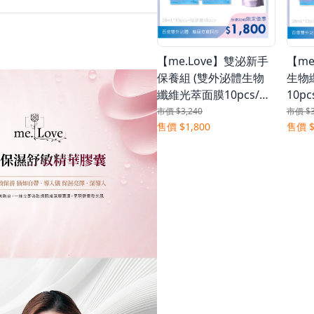
【me.Love】雙泌新手
【me
保養組 (雙外泌體生物
生物
纖維光萃面膜10pcs/無
10pc
盒 送精華膠囊10pcs)
市價 $3,240
市價 $3
售價 $1,800
售價 $