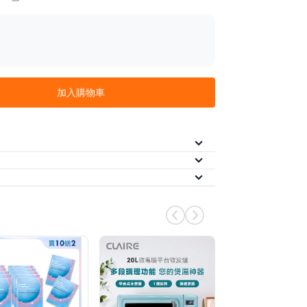
✦ 白芒花籽油 ✦
亮宛如剛做完臉的光澤。
加入購物車
 個工作日內依訂單順序出貨。
本島配送
/
/
)
期（三期）
信用卡分期（六期）
LINE Pay
/
全支付
街口支付
AFTEE 先享後付
美賣獨家！分 3 期 0 利率（APP 會員）
定週五最高再疊
滿
－單