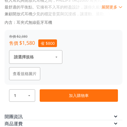
在入耳式與開放式耳機之間，PHILIPS TAQ2000 耳夾式耳機找到了
最舒適的平衡點。它擁有不入耳的輕盈設計，讓你久戴無痛，同時
展開更多
兼顧開放式耳機少見的穩定音質與沉浸感，讓運動、通勤、工作時
的每一刻，都能自在聆聽、毫無負擔！
內含：耳夾式無線藍牙耳機
市價 $2,380
$1,580
售價
省 $800
查看規格圖片
加入購物車
開團資訊
預計出貨
現貨商品訂單付款完成後 5 個工作日內，
商品運費