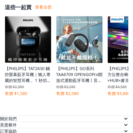
這些一起買
查看全部
【PHILIPS】TAT2630 觸
【PHILIPS】GO系列
【PHILIPS】S
控螢幕藍牙耳機｜懶人專
TAA6709 OPENGOPro開
方位整合喇叭
屬的智慧耳機， 1 秒切，
放式運動藍牙耳機丨音霸
×HUB×麥克風
一切更快！
登場 制霸路上
的螢幕支架
市價 $2,380
市價 $3,280
市價 $4,580
售價 $1,580
售價 $2,580
售價 $3,880
關於我們
關於美賣
美賣夥伴
供應商註冊
訂單協助