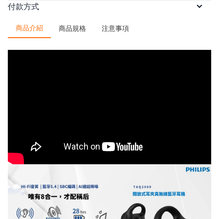
依訂單順序出貨。預購商品將依實際到貨
本方案無法配送離島，限台灣本島配送
付款方式
狀況為主，預計 2026/04/10 後開始依訂
/
/
/
本島運費
ATM轉帳
信用卡
$0
信用卡分期（三期）
信用卡分期
單順序出貨， 2026/04/17 前出貨完畢。
商品介紹
商品規格
注意事項
/
/
/
/
（六期）
LINE Pay
悠遊付
AFTEE 先買後付
全支
※凡同時購買現貨與預購商品，將依預購
/
時間一同出貨。
付
街口支付
金流優惠
悠遊付
AFTEE 先享後付
美賣獨家！分 3 期 0 
滿千最高8%現金回饋｜每月指定
週五最高再疊$150。了解更多