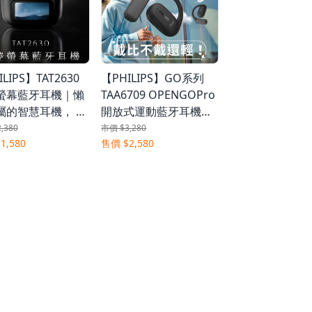
－指
LIPS】TAT2630
【PHILIPS】GO系列
【PHILIPS】SPA
螢幕藍牙耳機｜懶
TAA6709 OPENGOPro
全方位整合喇叭×
屬的智慧耳機， 1
開放式運動藍牙耳機丨
藍牙×HUB×麥
，一切更快！
音霸登場 制霸路上
×RGB燈光的螢
,380
市價 $3,280
市價 $4,580
1,580
售價 $2,580
售價 $3,880