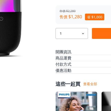
2台TWS互聯，雙倍立體聲效震撼寬
免持通話，來電輕鬆接聽
市價 $2,280
4種光效模式，燈隨律動，感受夢幻
$1,280
售價
省 $1,000
廣泛兼容手機、平板及電腦等設備，有
開團資訊
預計出貨
現貨商品訂單付款完
商品運費
出貨。預購商品將
本方案無法配送離島，限台灣
付款方式
2026/04/10 後開
/
/
優惠活動
本島運費
ATM轉帳
信用卡
$0
信用卡分
出貨完畢。※凡同
/
◆
8.8-8.12｜寵爸享優惠，好禮送
/
/
悠遊付
AFTEE 先買後付
間一同出貨。
這些一起買
查看全部
金流優惠
悠遊付
滿千最高8%現金回饋｜每月指
$150。了解更多