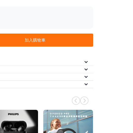
闊
光影與天籟之聲巧妙交融
藍牙就能連接(支援TF卡)
加入購物車
成後 5 個工作日內，依訂單順序
依實際到貨狀況為主，預計
本島配送
始依訂單順序出貨， 2026/04/17 前
/
/
期（三期）
信用卡分期（六期）
LINE Pay
時購買現貨與預購商品，將依預購時
到位✨ 輸入【26DAD】滿 1,500 折 88
/
全支付
街口支付
AFTEE 先享後付
美賣獨家！分 3 期 0 利率（APP 會員）
定週五最高再疊
滿
－單