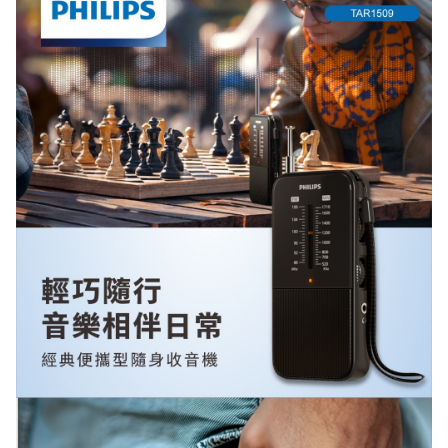
悠遊付
AFTEE 先享後付
美賣獨家！分 3 期 0 
滿千最高8%現金回饋｜每月指定
週五最高再疊$150。了解更多