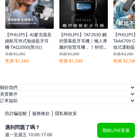
【PHILIPS】AI麥克風長
【PHILIPS】TAT2630 觸
【PHILIPS
續航耳夾式無線藍牙耳
控螢幕藍牙耳機｜懶人專
TAA6709 O
機-TAQ2000(黑/白)
屬的智慧耳機， 1 秒切，
放式運動藍牙
一切更快！
登場 制霸路
市價 $2,380
市價 $2,380
市價 $3,280
售價 $1,580
售價 $1,580
售價 $2,580
關於我們
關於美賣
美賣夥伴
供應商註冊
訂單協助
人才招募
訂單查詢
網紅註冊
防詐騙提醒
服務條款
隱私權政策
常見問題
KOL 後台
遇到問題了嗎？
聯絡LINE客服
週一至週五 10:00-17:00