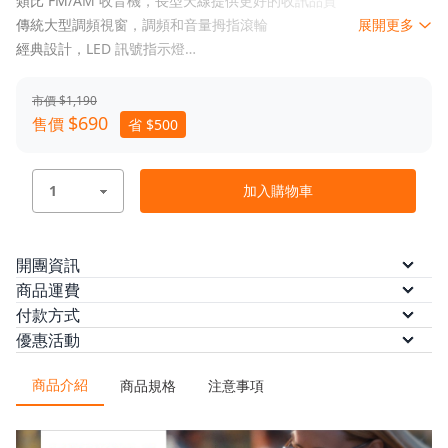
類比 FM/AM 收音機，長型天線提供更好的收訊品質
傳統大型調頻視窗，調頻和音量拇指滾輪
展開更多
經典設計，LED 訊號指示燈
超便攜設計搭配聆聽用的耳機連接埠
隨附吊繩，可將收音機掛在手腕上
市價 $1,190
$690
售價
省 $500
加入購物車
開團資訊
預計出貨
現貨商品訂單付款完成後 5 個工作日內，
商品運費
依訂單順序出貨。預購商品將依實際到貨
本方案無法配送離島，限台灣本島配送
付款方式
狀況為主，預計 2026/04/10 後開始依訂
/
/
/
優惠活動
本島運費
ATM轉帳
信用卡
$0
信用卡分期（三期）
信用卡分期
單順序出貨， 2026/04/17 前出貨完畢。
◆
8.8-8.12｜寵爸享優惠，好禮送到位✨ 輸入【26DAD】滿
/
/
/
/
（六期）
LINE Pay
悠遊付
AFTEE 先買後付
全支
※凡同時購買現貨與預購商品，將依預購
1,500 折 88
商品介紹
/
商品規格
注意事項
時間一同出貨。
付
街口支付
金流優惠