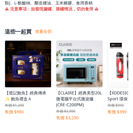
類)、L-麩酸纳、酿造腰油、玉米糖膠、食用香精
⚠️ 注意事項：如發現漏罐、脹罐情况，切勿食用 ⚠️
這些一起買
查看全部
【曾記鮑魚】經典傳承
【CLAIRE】經典美型20L
【XDDESIGN
✨ 鮑魚禮盒Ａ
微電腦平台式微波爐
Sport 環保
(CRE-C200PM)
市價 $1,200
市價 $990
市價 $3,990
售價 $990
售價 $399
售價 $3,290