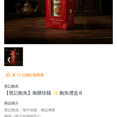
有 12 位網紅都推薦
曾記鮑魚
【曾記鮑魚】御膳珍饈 ✨ 鮑魚禮盒Ｂ
商品簡介
曾記鮑魚，海中珍饈，御品傳香
傳承一甲子的海味匠心