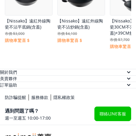
【Nissako】遠紅外線陶
【Nissako】遠紅外線陶
【Nissako
瓷不沾平底鍋(含蓋)
瓷不沾炒鍋(含蓋)
瓷30CM不沾
蓋)+39CM炒
市價 $3,000
市價 $4,100
市價 $7,700
購物車驚喜＄
購物車驚喜＄
購物車驚喜＄
關於我們
關於美賣
美賣夥伴
供應商註冊
訂單協助
人才招募
訂單查詢
網紅註冊
防詐騙提醒
服務條款
隱私權政策
常見問題
KOL 後台
遇到問題了嗎？
聯絡LINE客服
週一至週五 10:00-17:00