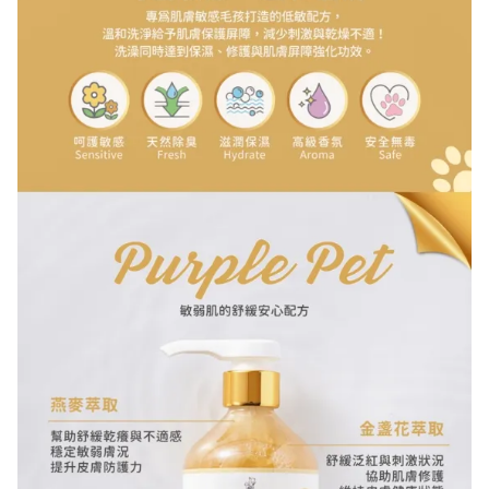
悠遊付
AFTEE 先享後付
讓毛孩享受最安全的安心沐浴時光~🐶🐱
美賣獨家！分 3 期 0 
滿千最高8%現金回饋｜每月指定
週五最高再疊$150。了解更多