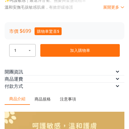
✨呵護敏感｜嚴選洋甘菊、燕麥與金盞花植萃
溫和安撫毛孩敏感肌膚，有效舒緩修護
展開更多
✨滋潤修護｜燕麥萃取
幫助舒緩乾癢與不適感，穩定敏弱膚況，提升皮膚防護力。
$699
市價
購物車驚喜$
✨天然除臭｜日本進口柿子萃取
中和臭味及減少異味殘留，從源頭破壞臭味因子結構。
加入購物車
✨深層保濕｜印加果油萃取
保濕因子有效維持天然皮脂屏障，使其柔順光澤。
開團資訊
預計出貨
訂單付款完成後 10 個工作日內依訂單順
商品運費
✨高級香氛｜自然清新又舒適
序出貨。
本方案無法配送離島，限台灣本島配送
付款方式
採用嚴選質感香氛，洗後散發淡雅香氣。
/
/
/
本島運費
ATM轉帳
信用卡
$60
(滿 $1,200 免運)
信用卡分期（三期）
信用卡分期
─────────────────────────
商品介紹
商品規格
注意事項
/
/
/
/
（六期）
LINE Pay
悠遊付
AFTEE 先買後付
全支
🛡️ 安全無毒｜守護毛孩健康 🛡️
/
付
街口支付
✅ 不含酒精
✅ 不含人工色素
金流優惠
✅ 不含硫酸鹽