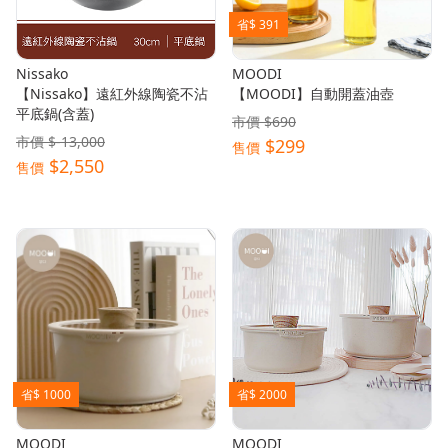
省$ 391
Nissako
MOODI
【Nissako】遠紅外線陶瓷不沾
【MOODI】自動開蓋油壺
平底鍋(含蓋)
市價 $690
市價 $-13,000
$299
售價
$2,550
售價
省$ 1000
省$ 2000
MOODI
MOODI