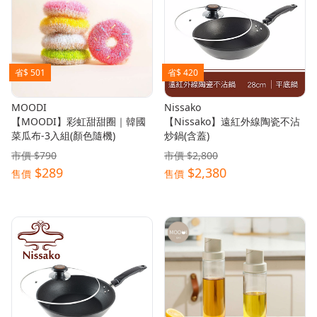
省$ 501
省$ 420
MOODI
Nissako
【MOODI】彩虹甜甜圈｜韓國
【Nissako】遠紅外線陶瓷不沾
菜瓜布-3入組(顏色隨機)
炒鍋(含蓋)
市價 $790
市價 $2,800
$289
$2,380
售價
售價