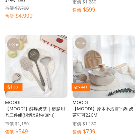
市價 $1,280
市價 $7,700
$599
售價
$4,999
售價
省$ 631
省$ 441
MOODI
MOODI
【MOODI】醇厚奶茶 | 矽膠用
【MOODI】原木不沾雪平鍋-奶
具三件組(鍋鏟/湯杓/漏勺)
茶可可22CM
市價 $1,180
市價 $1,180
$549
$739
售價
售價