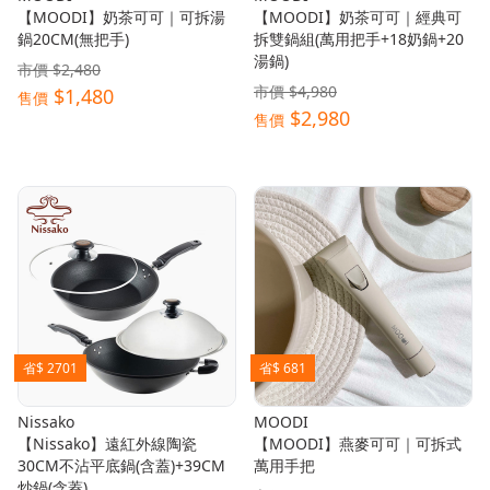
【MOODI】奶茶可可｜可拆湯
【MOODI】奶茶可可｜經典可
鍋20CM(無把手)
拆雙鍋組(萬用把手+18奶鍋+20
湯鍋)
市價 $2,480
市價 $4,980
$1,480
售價
$2,980
售價
省$ 2701
省$ 681
Nissako
MOODI
【Nissako】遠紅外線陶瓷
【MOODI】燕麥可可｜可拆式
30CM不沾平底鍋(含蓋)+39CM
萬用手把
炒鍋(含蓋)