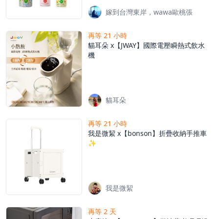
嫁到台灣東岸，wawa歐桃張
再等 21 小時
貓耳朵 x【JWAY】國際電壓瞬熱式飲水
機
貓耳朵
再等 21 小時
我是微絜 x【bonson】折疊收納手推車
✨
我是微絜
再等 2 天