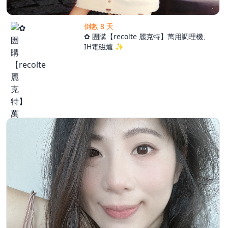
倒數 8 天
✿ 團購【recolte 麗克特】萬用調理機、
IH電磁爐 ✨