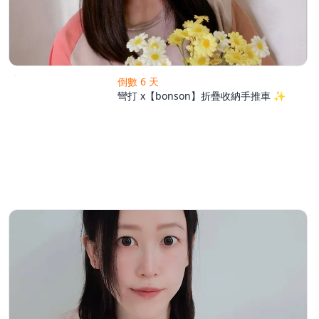
倒數 6 天
彎打 x【bonson】折疊收納手推車 ✨