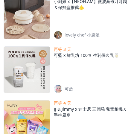
小廚娘 x【NEOFLAM】微波蒸煮叮叮鍋
＆保鮮盒推薦🌟
lovely chef 小廚娘
再等 3 天
可藍 x 鮮乳坊 100％ 生乳保久乳🥛
可藍
再等 4 天
JJ & Jimmy x 迪士尼 三麗鷗 兒童相機Ｘ
手持風扇