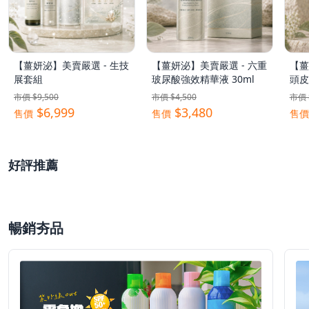
【薑妍泌】美賣嚴選 - 生技
【薑妍泌】美賣嚴選 - 六重
【薑
展套組
玻尿酸強效精華液 30ml
頭皮
市價 $9,500
市價 $4,500
市價 
$6,999
$3,480
售價
售價
售價
蹦妮 x【Softism】超舒適
Yui x【CHIMEI】奇美✨
Po
好評推薦
無痕內衣褲 💗
全智能廚餘機
好評
暢銷夯品