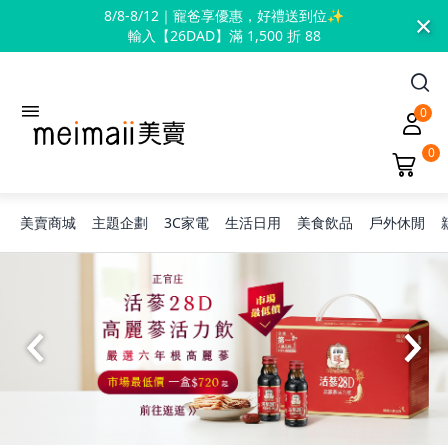
×
8/8-8/12｜寵爸享優惠，好禮送到位✨
輸入【26DAD】滿 1,500 折 88
0
0
美賣商城
主題企劃
3C家電
生活日用
美食飲品
戶外休閒
旅行神隊友
露營凹豆咖
兒童禮物