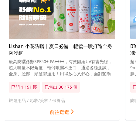
Lishan 小花防曬｜夏日必備！輕鬆一噴打造全身
B
防護網
凍
最高防曬係數SPF50+ PA++++，有效阻絕UV有害光線，
超
超大噴量不限角度，輕薄噴霧不泛白，通過各種測試，
9
全身、臉部、頭髮都適用！用得放心又舒心，面對艷陽
脖
我輕鬆迎接！
機
已開
1,191
團
已售出
30,175
個
旅遊用品
/
彩妝/美容
/
保養品
防
前往逛逛