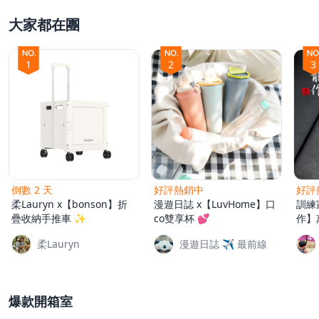
大家都在團
父親節好禮
1
2
3
租屋小家電
熱銷排行
倒數 2 天
好評熱銷中
好評
新品快遞
柔Lauryn x【bonson】折
漫遊日誌 x【LuvHome】口
訓練家
疊收納手推車 ✨
co雙享杯 💕
作】萬
柔Lauryn
漫遊日誌 ✈️ 最前線
免運專區
爆款開箱室