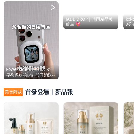
JADE DROP｜晴雨精品美
ko
膚傘 💖
3分
PowerRider拍照控必收！
專為後鏡頭設計的自拍投
影螢幕
首發登場｜新品報
美賣商城