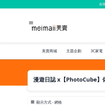
8/
美賣商城
主題企劃
3C家電
旅行神隊友
漫遊日誌 x【PhotoCube】
露營凹豆咖
兒童禮物
顯示方式 - 網格