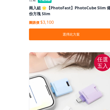
兩入組 🌟【PhotoFast】PhotoCube Slim 
份⽅塊 Slim
$3,100
團購價
選擇此方案
任選
五入