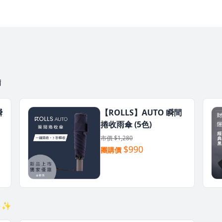
備
瞬
【ROLLS】AUTO 瞬間
捲收雨傘 (5色)
市價 $1,280
$990
團購價
 ✨