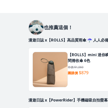
也推薦這個！
漫遊日誌 x【ROLLS】高品質雨傘 ☂️ 人人必
【ROLLS】mini 迷你
間捲收傘 6色
市價 $1,060
$879
團購價
漫遊日誌 x【PowerRider】手機磁吸自拍螢幕