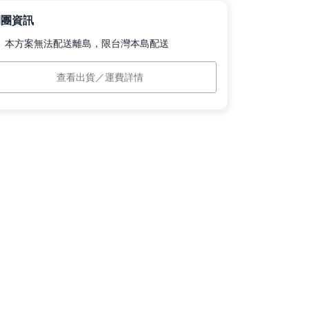
開團資訊
本方案無法配送離島，限台灣本島配送
島運費
$0
查看出貨／運費詳情
計出貨
訂單付款完成後 7 個工作日內依訂單順
序出貨。