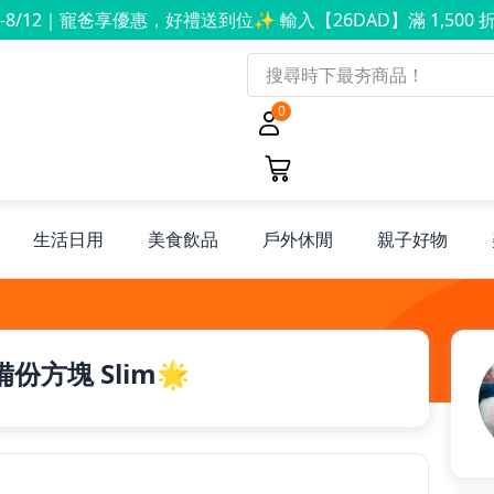
8-8/12｜寵爸享優惠，好禮送到位✨ 輸入【26DAD】滿 1,500 折
0
生活日用
美食飲品
戶外休閒
親子好物
備份⽅塊 Slim🌟