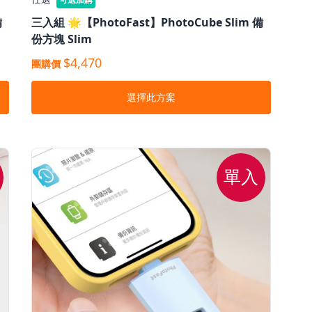
備
三入組 🌟【PhotoFast】PhotoCube Slim 備
份⽅塊 Slim
$4,470
團購價
選擇此方案
單入