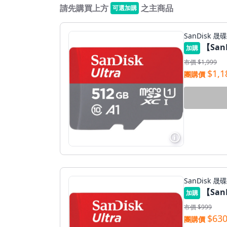
請先購買上方
之主商品
可選加購
SanDisk 晟
加購
市價 $1,999
$1,1
團購價
更多資訊
SanDisk 晟
【SanD
加購
市價 $999
$63
團購價