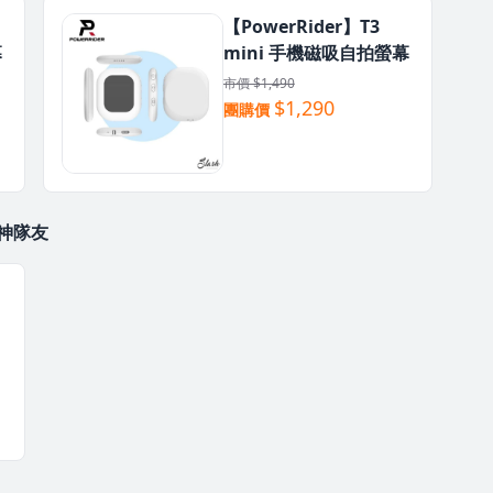
【PowerRider】T3
幕
mini 手機磁吸自拍螢幕
市價 $1,490
$1,290
團購價
活神隊友