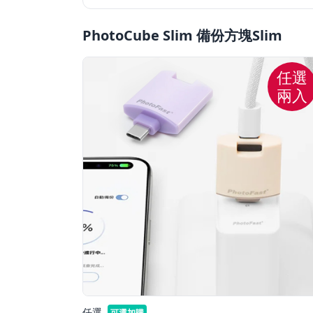
PhotoCube Slim 備份⽅塊Slim
父親節好禮
任選
租屋小家電
兩入
熱銷排行
新品快遞
免運專區
任選
可選加購