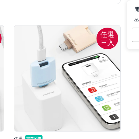
本
任選
預
三入
任選
可選加購