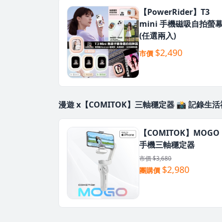
【PowerRider】T3
mini 手機磁吸自拍螢
(任選兩入)
$2,490
市價
漫遊 x【COMITOK】三軸穩定器 📸 記錄生
【COMITOK】MOGO
手機三軸穩定器
市價 $3,680
$2,980
團購價