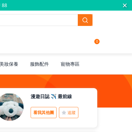
×
 88
0
美妝保養
服飾配件
寵物專區
漫遊日誌 ✈️ 最前線
看我其他團
追蹤