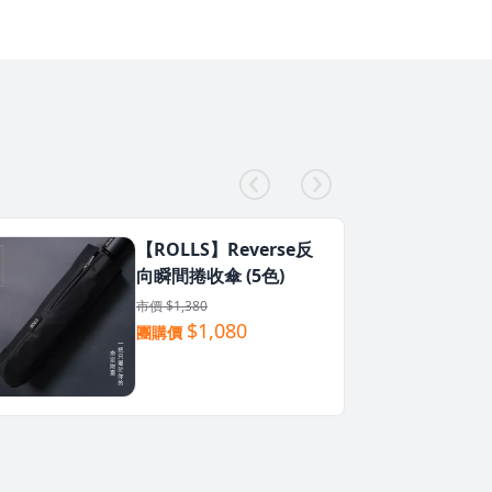
【ROLLS】Reverse反
向瞬間捲收傘 (5色)
市價 $1,380
$1,080
團購價