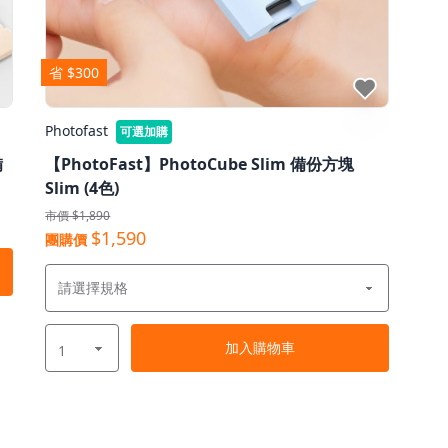
省 $300
點我收藏
Photofast
可選加購
備
【PhotoFast】PhotoCube Slim 備份⽅塊
Slim (4色)
市價 $1,890
$1,590
團購價
加入
購物車