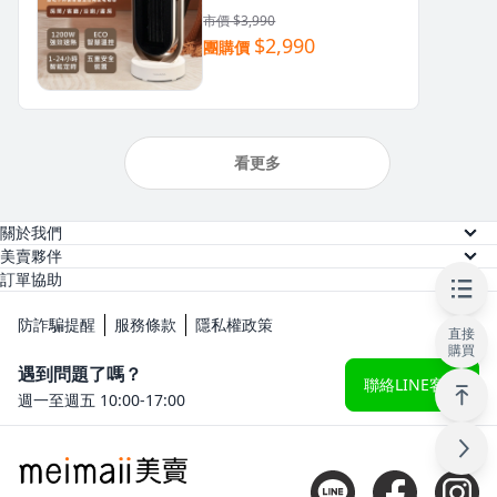
市價 $3,990
$2,990
團購價
看更多
關於我們
關於美賣
美賣夥伴
供應商註冊
訂單協助
人才招募
訂單查詢
網紅註冊
防詐騙提醒
服務條款
隱私權政策
直接
常見問題
購買
KOL 後台
遇到問題了嗎？
聯絡LINE客服
週一至週五 10:00-17:00