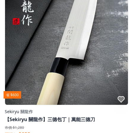
省 $600
點我收藏
Sekiryu 關龍作
【Sekiryu 關龍作】三德包丁｜萬能三德刀
市價 $1,280