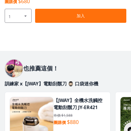
$680
團購價
加入
也推薦這個！
訓練家 x【JWAY】電動刮鬍刀 🧔🏻‍♂️ 口袋迷你機
【JWAY】全機水洗觸控
電動刮鬍刀 JY-ER421
市價 $1,588
$880
團購價