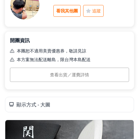
看我其他團
追蹤
父親節好禮
開團資訊
租屋小家電
本團恕不適用美賣優惠券，敬請見諒
本方案無法配送離島，限台灣本島配送
熱銷排行
本島運費
$100
(滿 $4,080 免運)
查看出貨／運費詳情
預計出貨
訂單付款完成後 7 個工作日內依訂單順序出貨。
新品快遞
顯示方式 - 大圖
免運專區