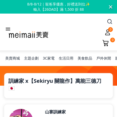
×
8/8-8/12｜寵爸享優惠，好禮送到位✨
輸入【26DAD】滿 1,500 折 88
0
0
美賣商城
主題企劃
3C家電
生活日用
美食飲品
戶外休閒
旅行神隊友
訓練家 x【Sekiryu 關龍作】萬能三德刀
🇯🇵
露營凹豆咖
山寨訓練家
兒童禮物