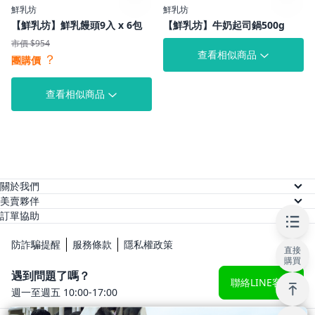
鮮乳坊
鮮乳坊
【鮮乳坊】鮮乳饅頭9入 x 6包
【鮮乳坊】牛奶起司鍋500g
市價 $954
查看相似商品
？
團購價
查看相似商品
關於我們
關於美賣
美賣夥伴
供應商註冊
訂單協助
人才招募
訂單查詢
網紅註冊
防詐騙提醒
服務條款
隱私權政策
直接
常見問題
購買
KOL 後台
遇到問題了嗎？
聯絡LINE客服
週一至週五 10:00-17:00