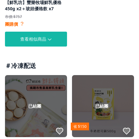
【鮮乳坊】豐樂牧場鮮乳優格
450g x2＋玻妞優格飲 x7
市價 $757
？
團購價
查看相似商品
＃冷凍配送
已結團
已結團
省 $150
點我收藏
點我收藏