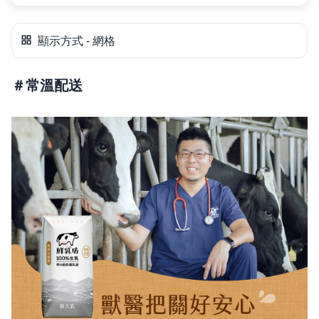
＊保久乳系列保存效期保證5個月以上
🌟【鮮乳坊】6月限時下殺活動
顯示方式 - 網格
活動期間 6/1~6/30
原味保久乳🥛單箱$825 -> $796
＃常溫配送