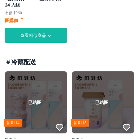
24 入組
市價 $960
？
團購價
查看相似商品
＃冷藏配送
已結團
已結團
省 $114
省 $118
點我收藏
點我收藏