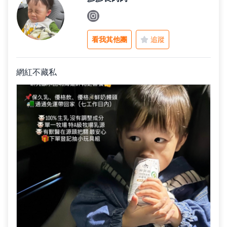
父親節好禮
看我其他團
追蹤
租屋小家電
網紅不藏私
熱銷排行
新品快遞
免運專區