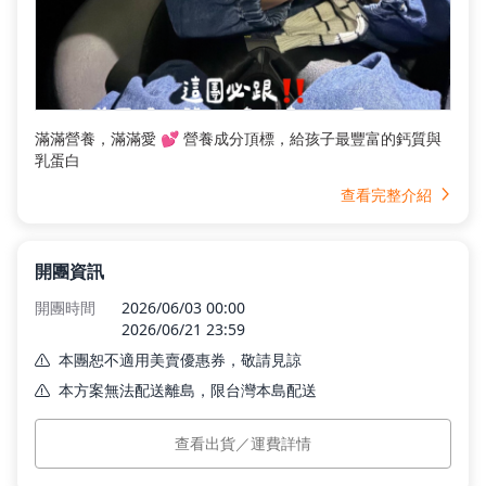
滿滿營養，滿滿愛 💕 營養成分頂標，給孩子最豐富的鈣質與
乳蛋白
查看完整介紹
開團資訊
開團時間
2026/06/03 00:00
2026/06/21 23:59
本團恕不適用美賣優惠券，敬請見諒
本方案無法配送離島，限台灣本島配送
本島運費
$0
查看出貨／運費詳情
預計出貨
訂單付款完成後 7 個工作日內依訂單順序出貨。