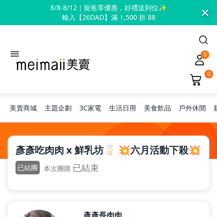
×
8/8-8/12｜寵爸享優惠，好禮送到位✨
輸入【26DAD】滿 1,500 折 88
0
0
美賣商城
主題企劃
3C家電
生活日用
美食飲品
戶外休閒
旅行神隊友
彥彥吃肉肉 x 鮮乳坊🥛 💥六月活動下殺💥
已結束
已結團
本次團購
露營凹豆咖
兒童禮物
彥彥長肉肉