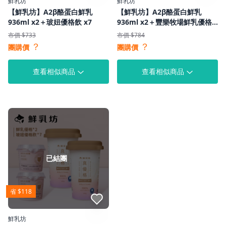
鮮乳坊
鮮乳坊
【鮮乳坊】A2β酪蛋白鮮乳
【鮮乳坊】A2β酪蛋白鮮乳
936ml x2＋玻妞優格飲 x7
936ml x2＋豐樂牧場鮮乳優格
450g x2
市價 $733
市價 $784
？
？
團購價
團購價
查看相似商品
查看相似商品
已結團
省 $118
點我收藏
鮮乳坊