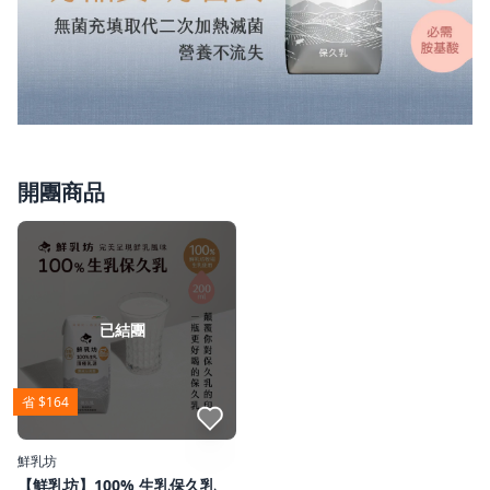
開團商品
已結團
省 $164
點我收藏
鮮乳坊
【鮮乳坊】100% 生乳保久乳