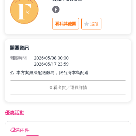
父親節好禮
看我其他團
追蹤
租屋小家電
開團資訊
開團時間
2026/05/08 00:00
熱銷排行
2026/05/17 23:59
本方案無法配送離島，限台灣本島配送
本島運費
$0
新品快遞
查看出貨／運費詳情
預計出貨
訂單付款完成後 3 個工作日內依訂單順序出貨。
免運專區
優惠活動
滿兩件