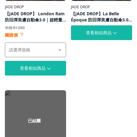
JADE DROP
JADE DROP
【JADE DROP】 London Rain
【JADE DROP】La Belle
防回彈美膚自動傘3.0｜超輕量
Époque 防回彈美膚自動傘3.0
省力不卡手｜UPF1000+｜專利
｜妝容透亮不暗沉｜
市價 $1,580
抗UV
UPF1000+｜專利抗UV
查看相似商品
？
團購價
查看相似商品
已結團