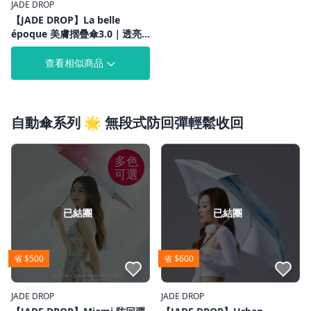
JADE DROP
【JADE DROP】La belle
époque 美膚摺疊傘3.0｜透亮
感通勤｜UPF1000+｜專利光學
防曬
查看相似商品
自動傘系列 🌟 無段式防回彈輕鬆收回
多色
可選
已結團
已結團
省 $500
省 $600
點我收藏
點我收藏
JADE DROP
JADE DROP