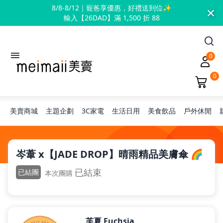
×
8/8-8/12｜寵爸享優惠，好禮送到位✨
輸入【26DAD】滿 1,500 折 88
0
0
美賣商城
主題企劃
3C家電
生活日用
美食飲品
戶外休閒
旅行神隊友
岑葦 x【JADE DROP】晴雨精品美膚傘 🌈
已結束
已結團
本次團購
露營凹豆咖
兒童禮物
芙夏 Fuchsia