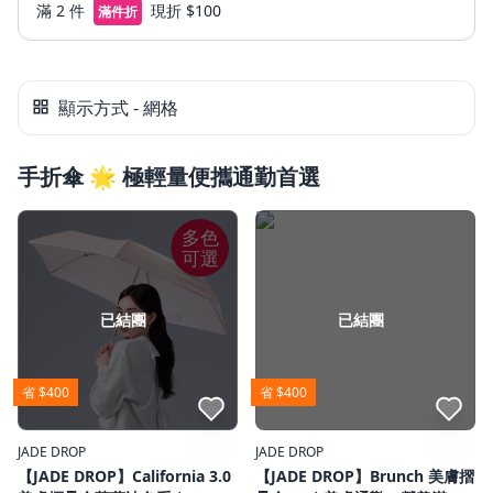
滿 2 件
現折 $100
滿件折
顯示方式 - 網格
手折傘 🌟 極輕量便攜通勤首選
多色
可選
已結團
已結團
省 $400
省 $400
點我收藏
點我收藏
JADE DROP
JADE DROP
【JADE DROP】California 3.0
【JADE DROP】Brunch 美膚摺