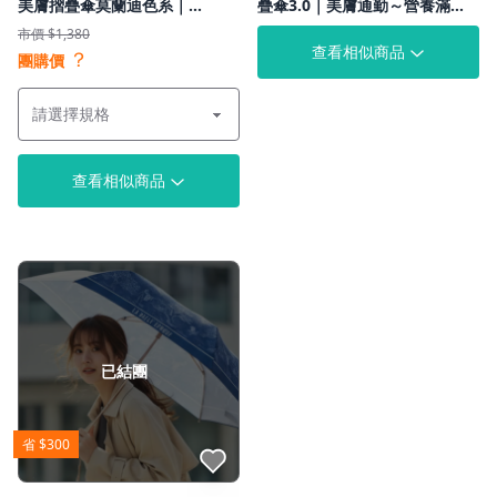
美膚摺疊傘莫蘭迪色系｜
疊傘3.0｜美膚通勤～營養滿
UPF1000+｜輕量便攜美膚通勤
分！專利抗UV UPF1000+
市價 $1,380
查看相似商品
？
團購價
查看相似商品
已結團
省 $300
點我收藏