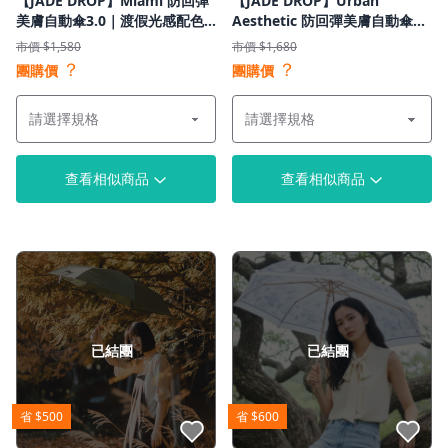
【JADE DROP】Miami 防回彈
【JADE DROP】Urban
美膚自動傘3.0｜渡假光感配色
Aesthetic 防回彈美膚自動傘
｜2025漸層新款｜UPF1000+｜
3.0｜都會通勤持妝友善｜
市價 $1,580
市價 $1,680
專利抗 UV
UPF1000+｜光學防曬
？
？
團購價
團購價
查看相似商品
查看相似商品
已結團
已結團
省 $500
省 $600
點我收藏
點我收藏