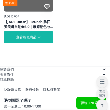
省 $500
點我收藏
JADE DROP
【JADE DROP】 Brunch 防回
彈美膚自動傘3.0｜療癒配色妝
容友善｜UPF1000+｜專利防曬
技術
查看相似商品
關於我們
關於美賣
美賣夥伴
供應商註冊
訂單協助
人才招募
訂單查詢
網紅註冊
防詐騙提醒
服務條款
隱私權政策
直接
常見問題
購買
KOL 後台
遇到問題了嗎？
聯絡LINE客服
週一至週五 10:00-17:00