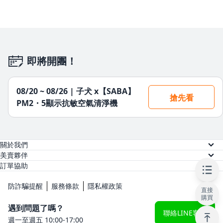
即將開團！
08/20 ~ 08/26 | 子犬 x【SABA】
搶先看
PM2・5顯示抗敏空氣清淨機
關於我們
關於美賣
美賣夥伴
供應商註冊
訂單協助
人才招募
訂單查詢
網紅註冊
防詐騙提醒
服務條款
隱私權政策
直接
常見問題
購買
KOL 後台
遇到問題了嗎？
聯絡LINE客服
週一至週五 10:00-17:00