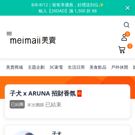
×
8/8-8/12｜寵爸享優惠，好禮送到位✨
輸入【26DAD】滿 1,500 折 88
0
0
美賣商城
主題企劃
3C家電
生活日用
美食飲品
戶外休閒
旅行神隊友
子犬 x ARUNA 招財香氛🧧
已結束
已結團
本次團購
露營凹豆咖
兒童禮物
子犬