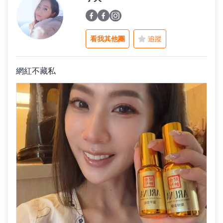
父親節好禮
看我其他團
追蹤
租屋小家電
網紅不藏私
熱銷排行
新品快遞
免運專區