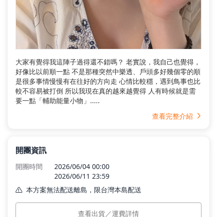
大家有覺得我這陣子過得還不錯嗎？ 老實說，我自己也覺得，
好像比以前順一點 不是那種突然中樂透、戶頭多好幾個零的順
是很多事情慢慢有在往好的方向走 心情比較穩，遇到鳥事也比
較不容易被打倒 所以我現在真的越來越覺得 人有時候就是需
要一點「輔助能量小物」.....
查看完整介紹
開團資訊
開團時間
2026/06/04 00:00
2026/06/11 23:59
本方案無法配送離島，限台灣本島配送
本島運費
$0
查看出貨／運費詳情
預計出貨
訂單付款完成後 7 個工作日內依訂單順序出貨。