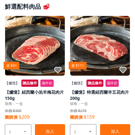
鮮選配料肉品 🥩
省 $91
省 $111
點我收藏
點我收藏
【爐憶】
贈品條件
滿件折
【爐憶】
贈品條件
滿件折
【爐憶】紐西蘭小羔羊梅花肉片
【爐憶】特選紐西蘭羊五花肉片
150g
200g
規格：一盒
規格：一盒
市價 $300
市價 $270
$209
$159
團購價
團購價
加入
加入