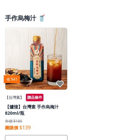
手作烏梅汁 🥤
省 $41
點我收藏
【台灣素】
贈品條件
【爐憶】台灣素 手作烏梅汁
820ml/瓶
市價 $180
$139
團購價