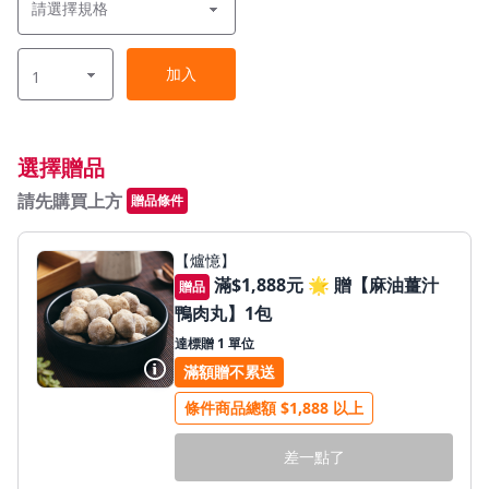
加入
選擇贈品
請先購買上方
贈品條件
【爐憶】
滿$1,888元 🌟 贈【麻油薑汁
贈品
鴨肉丸】1包
達標贈 1 單位
更多資訊
滿額贈不累送
條件商品總額 $1,888 以上
差一點了