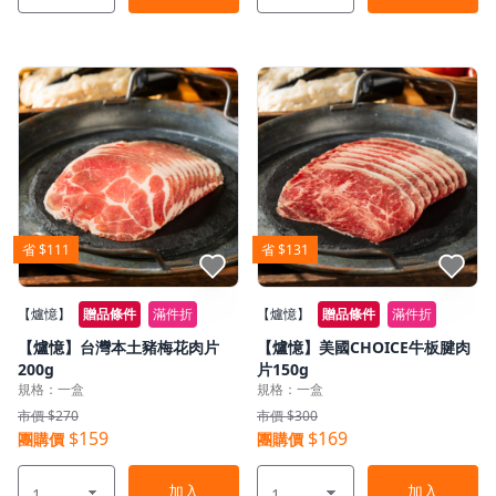
省 $111
省 $131
點我收藏
點我收藏
【爐憶】
贈品條件
滿件折
【爐憶】
贈品條件
滿件折
【爐憶】台灣本土豬梅花肉片
【爐憶】美國CHOICE牛板腱肉
200g
片150g
規格：一盒
規格：一盒
市價 $270
市價 $300
$159
$169
團購價
團購價
加入
加入