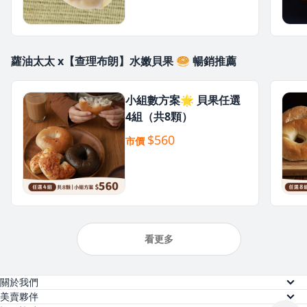
蘿油太太 x【查理布朗】水嫩貝果 🥯 暢銷推薦
小組數方案🌟 貝果任選
4組（共8顆）
$560
市價
看更多
關於我們
關於美賣
美賣夥伴