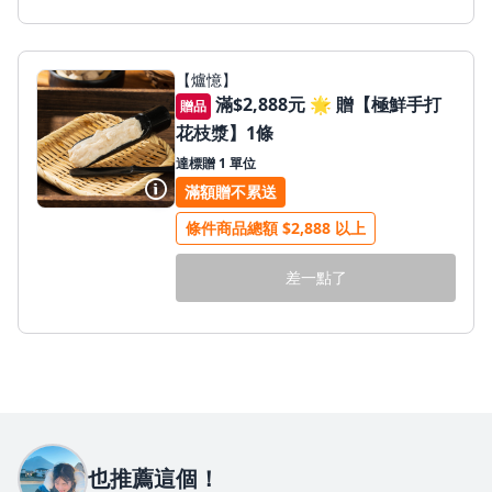
【爐憶】
滿$2,888元 🌟 贈【極鮮手打
贈品
花枝漿】1條
達標贈 1 單位
更多資訊
滿額贈不累送
條件商品總額 $2,888 以上
差一點了
也推薦這個！