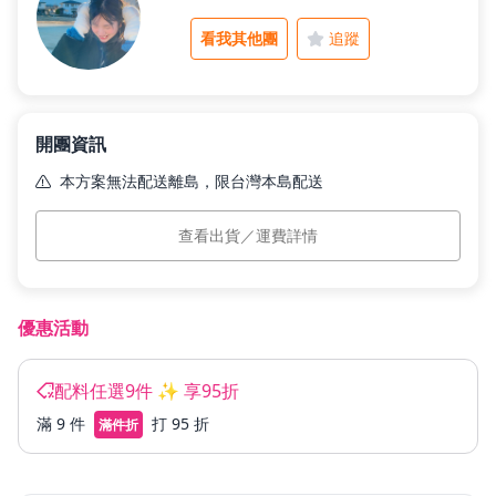
看我其他團
追蹤
父親節好禮
開團資訊
租屋小家電
本方案無法配送離島，限台灣本島配送
本島運費
$225
(滿 $1,500 免運)
熱銷排行
查看出貨／運費詳情
預計出貨
訂單付款完成後 5 個工作日內依訂單順序出貨。
✨限時三重優惠 ‼️年後不保證延續
新品快遞
❶ 單筆滿 $1,888 🌟 贈【麻油薑汁鴨肉丸】1 包
優惠活動
❷ 單筆滿 $2,888 🌟 再贈【極鮮手打花枝漿】1 條
❸ 配料任選 9 件 🌟 再享 95 折
免運專區
配料任選9件 ✨ 享95折
滿 9 件
打 95 折
滿件折