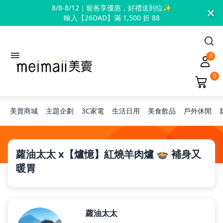
×
8/8-8/12｜寵爸享優惠，好禮送到位✨
輸入【26DAD】滿 1,500 折 88
0
0
美賣商城
主題企劃
3C家電
生活日用
美食飲品
戶外休閒
旅行神隊友
蘿油太太 x【爐憶】紅燒羊肉爐 🍲 補身又
暖胃
露營凹豆咖
蘿油太太
兒童禮物