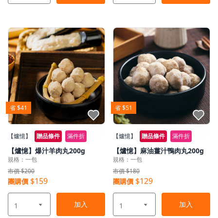
省 $41
省 $51
點我收藏
點我收藏
【爐憶】
贈品條件
滿件折
【爐憶】
贈品條件
滿件折
【爐憶】爆汁羊肉丸200g
【爐憶】麻油薑汁鴨肉丸200g
規格：一包
規格：一包
市價 $200
市價 $180
$159
$129
團購價
團購價
加入
加入