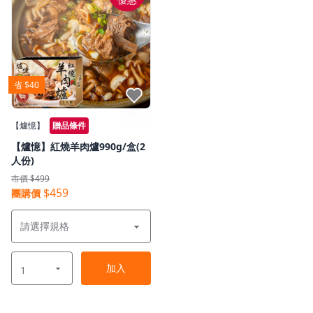
優惠
省 $40
點我收藏
【爐憶】
贈品條件
【爐憶】紅燒羊肉爐990g/盒(2
人份)
市價 $499
$459
團購價
加入