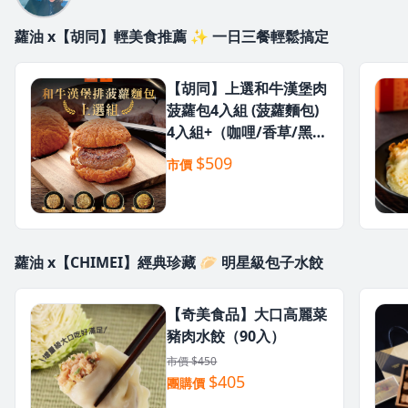
蘿油 x【胡同】輕美食推薦 ✨ 一日三餐輕鬆搞定
【胡同】上選和牛漢堡肉
菠蘿包4入組 (菠蘿麵包)
4入組+（咖哩/香草/黑胡
椒/麻辣）漢堡排 任選4
$509
市價
顆
蘿油 x【CHIMEI】經典珍藏 🥟 明星級包子水餃
【奇美食品】大口高麗菜
豬肉水餃（90入）
市價 $450
$405
團購價