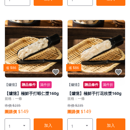
省 $86
省 $86
點我收藏
點我收藏
【爐憶】
贈品條件
滿件折
【爐憶】
贈品條件
滿件折
【爐憶】極鮮手打蝦仁漿160g
【爐憶】極鮮手打花枝漿160g
規格：一條
規格：一條
市價 $235
市價 $235
$149
$149
團購價
團購價
加入
加入