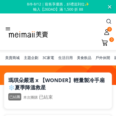
×
8/8-8/12｜寵爸享優惠，好禮送到位✨
輸入【26DAD】滿 1,500 折 88
0
0
美賣商城
主題企劃
3C家電
生活日用
美食飲品
戶外休閒
旅行神隊友
瑪琪朵嚴選 x 【WONDER】輕量製冷手扇
❄️夏季降溫救星
露營凹豆咖
已結束
已結團
本次團購
兒童禮物