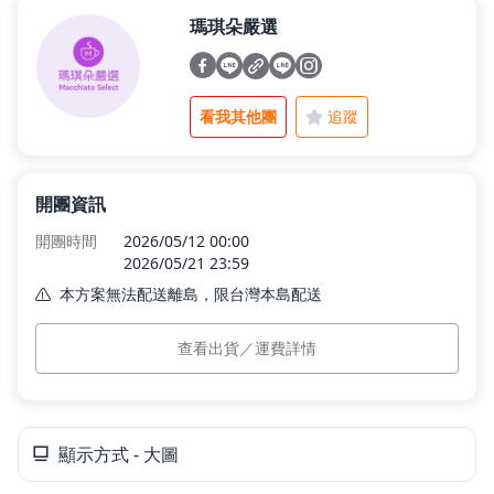
瑪琪朵嚴選
父親節好禮
看我其他團
追蹤
租屋小家電
開團資訊
熱銷排行
開團時間
2026/05/12 00:00
2026/05/21 23:59
本方案無法配送離島，限台灣本島配送
新品快遞
本島運費
$80
(滿 $998 免運)
查看出貨／運費詳情
預計出貨
預購商品將依實際到貨狀況為主，預計
2026/04/10 後依訂單順序出貨，2026/04/17 前
免運專區
出貨完畢。
顯示方式 - 大圖